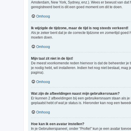
Amsterdam, New York, Sydney, enz.). Wees er bewust van dat he
geregistreerd bent is dit een goed moment om dit te doen.
Omhoog
Ik wijzigde de tijdzone, maar de tijd is nog steeds verkeerd!
Als je zeker bent dat je de correcte tijdzone en zomertijd goed
moeten doen.
Omhoog
Mijn taal zit niet in de lijst!
De meest voorkomende reden hiervoor is dat de beheerder je taal 
je nodig hebt, wil installeren. Indien het nog niet bestaat, m
pagina).
Omhoog
Wat zijn de afbeeldingen naast mijn gebruikersnaam?
Er kunnen 2 afbeeldingen bij een gebruikersnaam staan als je be
geplaatst hebt of wat je status is. Hieronder kan nog een tweed
Omhoog
Hoe kan ik een avatar instellen?
In je Gebruikerspaneel, onder “Profiel” kun je een avatar toev