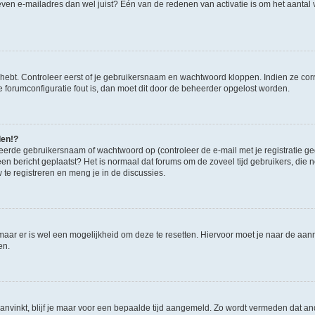
ven e-mailadres dan wel juist? Één van de redenen van activatie is om het aantal va
 hebt. Controleer eerst of je gebruikersnaam en wachtwoord kloppen. Indien ze cor
 de forumconfiguratie fout is, dan moet dit door de beheerder opgelost worden.
den!?
eerde gebruikersnaam of wachtwoord op (controleer de e-mail met je registratie g
it een bericht geplaatst? Het is normaal dat forums om de zoveel tijd gebruikers, di
e registreren en meng je in de discussies.
 maar er is wel een mogelijkheid om deze te resetten. Hiervoor moet je naar de a
en.
aanvinkt, blijf je maar voor een bepaalde tijd aangemeld. Zo wordt vermeden dat a