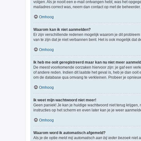
volgen. Als je nooit een e-mail ontvangen hebt, was het opgege
mailadres correct was, neem dan contact op met de beheerder.
Omhoog
Waarom kan ik niet aanmelden?
Er zijn verschillende redenen mogelijk waarom je dit probleem
van te zijn dat je niet verbannen bent. Het is ook mogelijk dat
Omhoog
Ik heb me ooit geregistreerd maar kan nu niet meer aanmel
De meest voorkomende oorzaken hiervoor zijn: je gaf een verk
of andere reden. Indien dit laatste het geval is, heb je dan oo
om de database qua omvang te verkleinen. Probeer je opnieuw t
Omhoog
Ik weet mijn wachtwoord niet meer!
Geen paniek! Je kan je huidige wachtwoord niet terug krijgen,
instructies op het scherm en even later kan je je weer aanmeld
Omhoog
Waarom word ik automatisch afgemeld?
Als je de optie
meld mij automatisch aan bij ieder bezoek
niet 