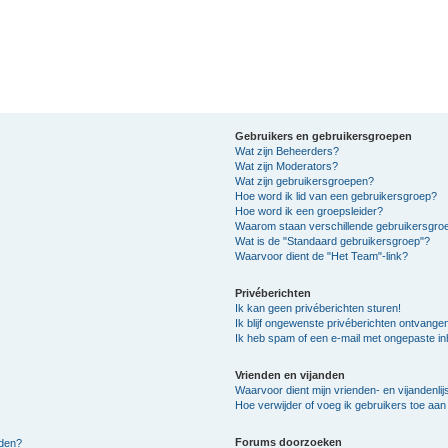
Gebruikers en gebruikersgroepen
Wat zijn Beheerders?
Wat zijn Moderators?
Wat zijn gebruikersgroepen?
Hoe word ik lid van een gebruikersgroep?
Hoe word ik een groepsleider?
Waarom staan verschillende gebruikersgroe
Wat is de "Standaard gebruikersgroep"?
Waarvoor dient de "Het Team"-link?
Privéberichten
Ik kan geen privéberichten sturen!
Ik blijf ongewenste privéberichten ontvange
Ik heb spam of een e-mail met ongepaste i
Vrienden en vijanden
Waarvoor dient mijn vrienden- en vijandenlij
Hoe verwijder of voeg ik gebruikers toe aan m
Forums doorzoeken
lden?