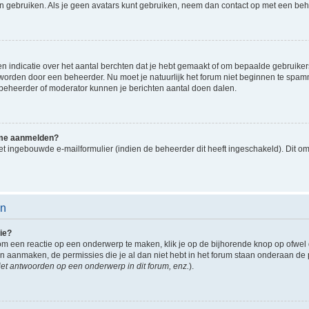
n gebruiken. Als je geen avatars kunt gebruiken, neem dan contact op met een beh
indicatie over het aantal berchten dat je hebt gemaakt of om bepaalde gebruikers 
d worden door een beheerder. Nu moet je natuurlijk het forum niet beginnen te sp
en beheerder of moderator kunnen je berichten aantal doen dalen.
k me aanmelden?
t ingebouwde e-mailformulier (indien de beheerder dit heeft ingeschakeld). Dit o
en
ie?
om een reactie op een onderwerp te maken, klik je op de bijhorende knop op ofwe
an aanmaken, de permissies die je al dan niet hebt in het forum staan onderaan de
et antwoorden op een onderwerp in dit forum, enz.
).