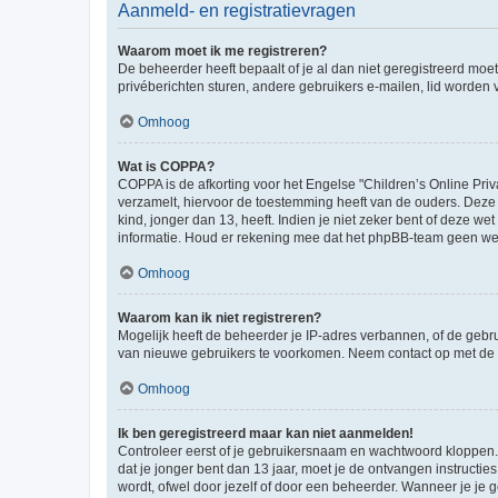
Aanmeld- en registratievragen
Waarom moet ik me registreren?
De beheerder heeft bepaalt of je al dan niet geregistreerd moet
privéberichten sturen, andere gebruikers e-mailen, lid worden
Omhoog
Wat is COPPA?
COPPA is de afkorting voor het Engelse "Children’s Online Priv
verzamelt, hiervoor de toestemming heeft van de ouders. Deze
kind, jonger dan 13, heeft. Indien je niet zeker bent of deze w
informatie. Houd er rekening mee dat het phpBB-team geen wette
Omhoog
Waarom kan ik niet registreren?
Mogelijk heeft de beheerder je IP-adres verbannen, of de gebru
van nieuwe gebruikers te voorkomen. Neem contact op met de 
Omhoog
Ik ben geregistreerd maar kan niet aanmelden!
Controleer eerst of je gebruikersnaam en wachtwoord kloppen. I
dat je jonger bent dan 13 jaar, moet je de ontvangen instructi
wordt, ofwel door jezelf of door een beheerder. Wanneer je je 