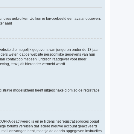
 functies gebruiken. Zo kun je bijvoorbeeld een avatar opgeven,
ker aan!
e website die mogelijk gegevens van jongeren onder de 13 jaar
ouders weten dat de website persoonlijke gegevens van hun
m dan contact op met een juridisch raadgever voor meer
ving, tenzij dit hieronder vermeld wordt.
stratie mogelijkheid heeft uitgeschakeld om zo de registratie
OPPA geactiveerd is en je tijdens het registratieproces opgaf
ommige forums vereisen dat iedere nieuwe account geactiveerd
 e-mail ontvangen hebt, moet je de daarin opgegeven instructies