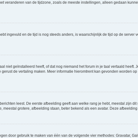
t veranderen van de tijdzone, zoals de meeste instellingen, alleen gedaan kunnen
 hebt ingevuld en de tijd is nog steeds anders, is waarschijnlijk de tijd op de serv
niet geïnstalleerd heeft, of dat nog niemand het forum in je taal vertaald heeft. Je
ag je gerust de vertaling maken. Meer informatie hieromtrent kan gevonden worden o
richten leest. De eerste afbeelding geeft aan welke rang je hebt, meestal zijn dit 
e, meestal grotere, afbeelding staan, beter bekend als een avatar. Deze afbeelding 
oegen door gebruik te maken van één van de volgende vier methodes: Gravatar, Gale