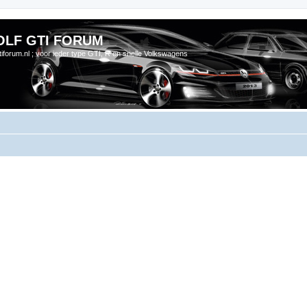
OLF GTI FORUM
gtiforum.nl ; voor ieder type GTI, R en snelle Volkswagens