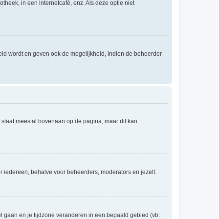
theek, in een internetcafé, enz. Als deze optie niet
eld wordt en geven ook de mogelijkheid, indien de beheerder
e staat meestal bovenaan op de pagina, maar dit kan
voor iedereen, behalve voor beheerders, moderators en jezelf.
eel gaan en je tijdzone veranderen in een bepaald gebied (vb: