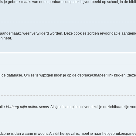
ls je gebruik maakt van een openbare computer, bijvoorbeeld op school, in de biblio
ijn aangemaakt, weer verwijderd worden. Deze cookies zorgen ervoor dat je aangem
en hebt.
n de database. Om ze te wijzigen moet je op de
gebruikerspaneel
link klikken (dez
ptie
Verberg mijn online status
. Als je deze optie activeert zul je onzichtbaar zijn 
jdzone is dan waarin jij woont. Als dit het geval is, moet je naar het gebruikerspan