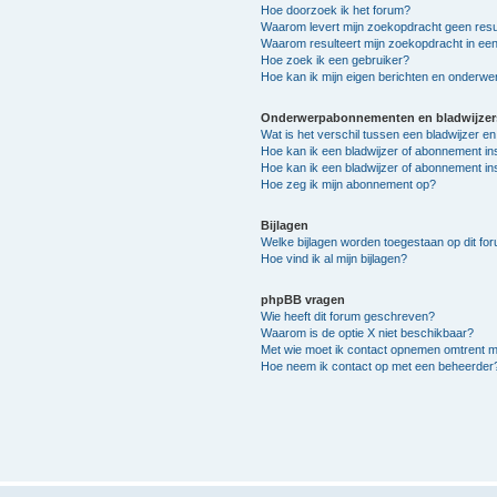
Hoe doorzoek ik het forum?
Waarom levert mijn zoekopdracht geen resu
Waarom resulteert mijn zoekopdracht in een
Hoe zoek ik een gebruiker?
Hoe kan ik mijn eigen berichten en onderw
Onderwerpabonnementen en bladwijzer
Wat is het verschil tussen een bladwijzer 
Hoe kan ik een bladwijzer of abonnement in
Hoe kan ik een bladwijzer of abonnement ins
Hoe zeg ik mijn abonnement op?
Bijlagen
Welke bijlagen worden toegestaan op dit fo
Hoe vind ik al mijn bijlagen?
phpBB vragen
Wie heeft dit forum geschreven?
Waarom is de optie X niet beschikbaar?
Met wie moet ik contact opnemen omtrent mis
Hoe neem ik contact op met een beheerder