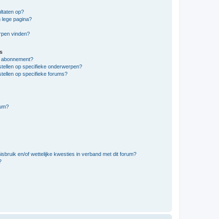
ltaten op?
 lege pagina?
erpen vinden?
s
en abonnement?
stellen op specifieke onderwerpen?
tellen op specifieke forums?
rum?
bruik en/of wettelijke kwesties in verband met dit forum?
?