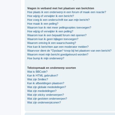
Vragen in verband met het plaatsen van berichten
Hoe plaats ik een onderwerp in een forum of maak een reactie?
Hoe wijzig of verwijder ik een bericht?
Hoe voeg ik een onderschrift toe aan mijn bericht?
Hoe maak ik een peiling?
Waarom kan ik niet meer peilingsopties toevoegen?
Hoe wijzig of verwijder ik een peiling?
Waarom kan ik een bepaald forum niet openen?
Waarom kan ik geen bijlagen toevoegen?
Waarom ontving ik een waarschuwing?
Hoe kan ik berichten aan een moderator melden?
Waarvoor dient de "Opslaan"-knop bij het plaatsen van een bericht?
Waarom moet mijn bericht goedgekeurd worden?
Hoe bump ik mijn onderwerp?
Tekstopmaak en onderwerp soorten
Wat is BBCode?
Kan ik HTML gebruiken?
Wat zijn Smilies?
Kan ik afbeeldingen plaatsen?
Wat zijn globale mededelingen?
Wat zijn mededelingen?
Wat zijn sticky onderwerpen?
Wat zijn gesloten onderwerpen?
Wat zijn onderwerpiconen?