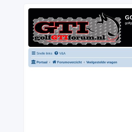
G
golf
Snelle links
V&A
Portaal
Forumoverzicht
Veelgestelde vragen