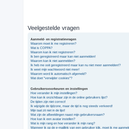
Veelgestelde vragen
Aanmeld- en registratievragen
Waarom moet ik me registreren?
Wat is COPPA?
Waarom kan ik niet registreren?
Ik ben geregistreerd maar kan niet aanmelden!
Waarom kan ik niet aanmelden?
Ik heb me ooit geregistreerd maar kan nu niet meer aanmelden!?
Ik weet mijn wachtwoord niet meer!
Waarom word ik automatisch afgemeld?
Wat doet "verwijder cookies"?
Gebruikersvoorkeuren en instellingen
Hoe verander ik mijn instellingen?
Hoe kan ik onzichtbaar zijn in de online gebruikers lijst?
De tijden zijn niet correct!
Ik wijzigde de tijdzone, maar de tijd is nog steeds verkeerd!
Mijn taal zit niet in de lijst!
Wat zijn de afbeeldingen naast mijn gebruikersnaam?
Hoe kan ik een avatar instellen?
Wat is mijn rang en hoe verander ik mijn rang?
Wanneer ik op de e-maillink van een gebruiker klik, moet ik me aanme