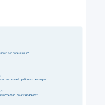
pen in een andere kleur?
n!
nhoud van iemand op dit forum ontvangen!
st?
ijn vrienden- en/of vijandenlijst?