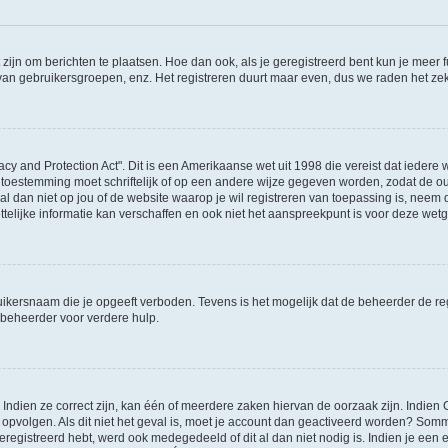
 zijn om berichten te plaatsen. Hoe dan ook, als je geregistreerd bent kun je meer
 van gebruikersgroepen, enz. Het registreren duurt maar even, dus we raden het ze
acy and Protection Act". Dit is een Amerikaanse wet uit 1998 die vereist dat ieder
 toestemming moet schriftelijk of op een andere wijze gegeven worden, zodat de 
et al dan niet op jou of de website waarop je wil registreren van toepassing is, nee
lijke informatie kan verschaffen en ook niet het aanspreekpunt is voor deze wetge
ikersnaam die je opgeeft verboden. Tevens is het mogelijk dat de beheerder de regi
beheerder voor verdere hulp.
ndien ze correct zijn, kan één of meerdere zaken hiervan de oorzaak zijn. Indien C
es opvolgen. Als dit niet het geval is, moet je account dan geactiveerd worden? S
geregistreerd hebt, werd ook medegedeeld of dit al dan niet nodig is. Indien je een