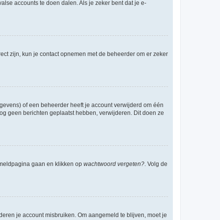
lse accounts te doen dalen. Als je zeker bent dat je e-
rect zijn, kun je contact opnemen met de beheerder om er zeker
egevens) of een beheerder heeft je account verwijderd om één
e nog geen berichten geplaatst hebben, verwijderen. Dit doen ze
anmeldpagina gaan en klikken op
wachtwoord vergeten?
. Volg de
nderen je account misbruiken. Om aangemeld te blijven, moet je