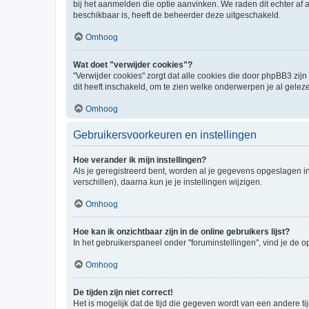
bij het aanmelden die optie aanvinken. We raden dit echter af a
beschikbaar is, heeft de beheerder deze uitgeschakeld.
Omhoog
Wat doet "verwijder cookies"?
"Verwijder cookies" zorgt dat alle cookies die door phpBB3 z
dit heeft inschakeld, om te zien welke onderwerpen je al gelez
Omhoog
Gebruikersvoorkeuren en instellingen
Hoe verander ik mijn instellingen?
Als je geregistreerd bent, worden al je gegevens opgeslagen i
verschillen), daarna kun je je instellingen wijzigen.
Omhoog
Hoe kan ik onzichtbaar zijn in de online gebruikers lijst?
In het gebruikerspaneel onder "foruminstellingen", vind je de o
Omhoog
De tijden zijn niet correct!
Het is mogelijk dat de tijd die gegeven wordt van een andere ti