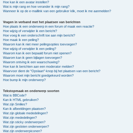
Hoe kan ik een avatar instellen?
Wat is mijn rang en hoe verander ik mijn rang?
Wanneer ik op de e-maillink van een gebruiker klik, moet ik me aanmelden?
Vragen in verband met het plaatsen van berichten
Hoe plaats ik een onderwerp in een forum of maak een reactie?
Hoe wijzig of verwijder ik een bericht?
Hoe voeg ik een onderschrift toe aan mijn bericht?
Hoe maak ik een peiling?
Waarom kan ik niet meer peilingsopties toevoegen?
Hoe wijzig of verwijder ik een peiling?
Waarom kan ik een bepaald forum niet openen?
Waarom kan ik geen bijlagen toevoegen?
Waarom ontving ik een waarschuwing?
Hoe kan ik berichten aan een moderator melden?
Waarvoor dient de "Opslaan"-knop bij het plaatsen van een bericht?
Waarom moet mijn bericht goedgekeurd worden?
Hoe bump ik mijn onderwerp?
Tekstopmaak en onderwerp soorten
Wat is BBCode?
Kan ik HTML gebruiken?
Wat zijn Smilies?
Kan ik afbeeldingen plaatsen?
Wat zijn globale mededelingen?
Wat zijn mededelingen?
Wat zijn sticky onderwerpen?
Wat zijn gesloten onderwerpen?
Wat zijn onderwerpiconen?