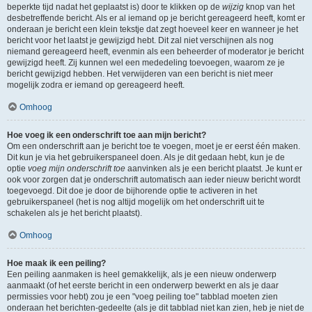
beperkte tijd nadat het geplaatst is) door te klikken op de
wijzig
knop van het
desbetreffende bericht. Als er al iemand op je bericht gereageerd heeft, komt er
onderaan je bericht een klein tekstje dat zegt hoeveel keer en wanneer je het
bericht voor het laatst je gewijzigd hebt. Dit zal niet verschijnen als nog
niemand gereageerd heeft, evenmin als een beheerder of moderator je bericht
gewijzigd heeft. Zij kunnen wel een mededeling toevoegen, waarom ze je
bericht gewijzigd hebben. Het verwijderen van een bericht is niet meer
mogelijk zodra er iemand op gereageerd heeft.
Omhoog
Hoe voeg ik een onderschrift toe aan mijn bericht?
Om een onderschrift aan je bericht toe te voegen, moet je er eerst één maken.
Dit kun je via het gebruikerspaneel doen. Als je dit gedaan hebt, kun je de
optie
voeg mijn onderschrift toe
aanvinken als je een bericht plaatst. Je kunt er
ook voor zorgen dat je onderschrift automatisch aan ieder nieuw bericht wordt
toegevoegd. Dit doe je door de bijhorende optie te activeren in het
gebruikerspaneel (het is nog altijd mogelijk om het onderschrift uit te
schakelen als je het bericht plaatst).
Omhoog
Hoe maak ik een peiling?
Een peiling aanmaken is heel gemakkelijk, als je een nieuw onderwerp
aanmaakt (of het eerste bericht in een onderwerp bewerkt en als je daar
permissies voor hebt) zou je een "voeg peiling toe" tabblad moeten zien
onderaan het berichten-gedeelte (als je dit tabblad niet kan zien, heb je niet de