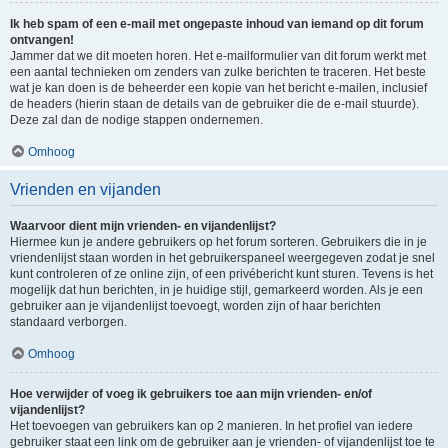
Ik heb spam of een e-mail met ongepaste inhoud van iemand op dit forum
ontvangen!
Jammer dat we dit moeten horen. Het e-mailformulier van dit forum werkt met
een aantal technieken om zenders van zulke berichten te traceren. Het beste
wat je kan doen is de beheerder een kopie van het bericht e-mailen, inclusief
de headers (hierin staan de details van de gebruiker die de e-mail stuurde).
Deze zal dan de nodige stappen ondernemen.
Omhoog
Vrienden en vijanden
Waarvoor dient mijn vrienden- en vijandenlijst?
Hiermee kun je andere gebruikers op het forum sorteren. Gebruikers die in je
vriendenlijst staan worden in het gebruikerspaneel weergegeven zodat je snel
kunt controleren of ze online zijn, of een privébericht kunt sturen. Tevens is het
mogelijk dat hun berichten, in je huidige stijl, gemarkeerd worden. Als je een
gebruiker aan je vijandenlijst toevoegt, worden zijn of haar berichten
standaard verborgen.
Omhoog
Hoe verwijder of voeg ik gebruikers toe aan mijn vrienden- en/of
vijandenlijst?
Het toevoegen van gebruikers kan op 2 manieren. In het profiel van iedere
gebruiker staat een link om de gebruiker aan je vrienden- of vijandenlijst toe te