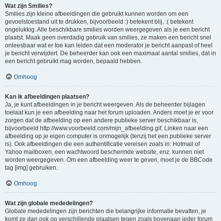
Wat zijn Smilies?
Smilies zijn kleine afbeeldingen die gebruikt kunnen worden om een
gevoelstoestand uit te drukken, bijvoorbeeld :) betekent blij, :( betekent
ongelukkig. Alle beschikbare smilies worden weergegeven als je een bericht
plaatst. Maak geen overdadig gebruik van smilies, ze maken een bericht snel
onleesbaar wat er toe kan leiden dat een moderator je bericht aanpast of heel
je bericht verwijdert. De beheerder kan ook een maximaal aantal smilies, dat in
een bericht gebruikt mag worden, bepaald hebben.
Omhoog
Kan ik afbeeldingen plaatsen?
Ja, je kunt afbeeldingen in je bericht weergeven. Als de beheerder bijlagen
toelaat kun je een afbeelding naar het forum uploaden. Anders moet je er voor
zorgen dat de afbeelding op een andere publieke server beschikbaar is,
bijvoorbeeld http://www.voorbeeld.com/mijn_afbeelding.gif. Linken naar een
afbeelding op je eigen computer is onmogelijk (tenzij het een publieke server
is). Ook afbeeldingen die een authentificatie vereisen zoals in: Hotmail of
Yahoo mailboxen, een wachtwoord beschermde website, enz. kunnen niet
worden weergegeven. Om een afbeelding weer te geven, moet je de BBCode
tag [img] gebruiken.
Omhoog
Wat zijn globale mededelingen?
Globale mededelingen zijn berichten die belangrijke informatie bevatten, je
komt ze dan ook op verschillende plaatsen tegen zoals bovenaan ieder forum