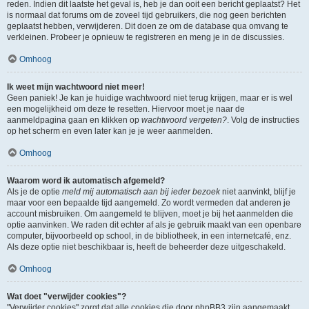
reden. Indien dit laatste het geval is, heb je dan ooit een bericht geplaatst? Het
is normaal dat forums om de zoveel tijd gebruikers, die nog geen berichten
geplaatst hebben, verwijderen. Dit doen ze om de database qua omvang te
verkleinen. Probeer je opnieuw te registreren en meng je in de discussies.
Omhoog
Ik weet mijn wachtwoord niet meer!
Geen paniek! Je kan je huidige wachtwoord niet terug krijgen, maar er is wel
een mogelijkheid om deze te resetten. Hiervoor moet je naar de
aanmeldpagina gaan en klikken op
wachtwoord vergeten?
. Volg de instructies
op het scherm en even later kan je je weer aanmelden.
Omhoog
Waarom word ik automatisch afgemeld?
Als je de optie
meld mij automatisch aan bij ieder bezoek
niet aanvinkt, blijf je
maar voor een bepaalde tijd aangemeld. Zo wordt vermeden dat anderen je
account misbruiken. Om aangemeld te blijven, moet je bij het aanmelden die
optie aanvinken. We raden dit echter af als je gebruik maakt van een openbare
computer, bijvoorbeeld op school, in de bibliotheek, in een internetcafé, enz.
Als deze optie niet beschikbaar is, heeft de beheerder deze uitgeschakeld.
Omhoog
Wat doet "verwijder cookies"?
"Verwijder cookies" zorgt dat alle cookies die door phpBB3 zijn aangemaakt,