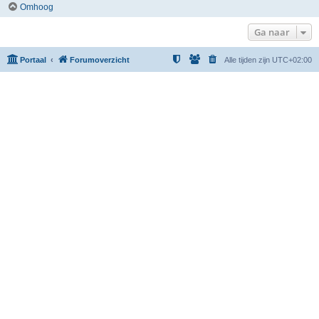
Omhoog
Ga naar
Portaal
Forumoverzicht
Alle tijden zijn
UTC+02:00