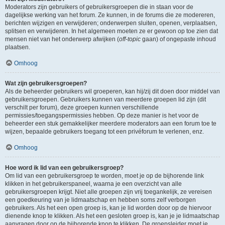
Moderators zijn gebruikers of gebruikersgroepen die in staan voor de
dagelijkse werking van het forum. Ze kunnen, in de forums die ze modereren,
berichten wijzigen en verwijderen; onderwerpen sluiten, openen, verplaatsen,
splitsen en verwijderen. In het algemeen moeten ze er gewoon op toe zien dat
mensen niet van het onderwerp afwijken (
off-topic
gaan) of ongepaste inhoud
plaatsen.
Omhoog
Wat zijn gebruikersgroepen?
Als de beheerder gebruikers wil groeperen, kan hij/zij dit doen door middel van
gebruikersgroepen. Gebruikers kunnen van meerdere groepen lid zijn (dit
verschilt per forum), deze groepen kunnen verschillende
permissies/toegangspermissies hebben. Op deze manier is het voor de
beheerder een stuk gemakkelijker meerdere moderators aan een forum toe te
wijzen, bepaalde gebruikers toegang tot een privéforum te verlenen, enz.
Omhoog
Hoe word ik lid van een gebruikersgroep?
Om lid van een gebruikersgroep te worden, moet je op de bijhorende link
klikken in het gebruikerspaneel, waarna je een overzicht van alle
gebruikersgroepen krijgt. Niet alle groepen zijn vrij toegankelijk, ze vereisen
een goedkeuring van je lidmaatschap en hebben soms zelf verborgen
gebruikers. Als het een open groep is, kan je lid worden door op de hiervoor
dienende knop te klikken. Als het een gesloten groep is, kan je je lidmaatschap
aanvragen door op de bijhorende knop te klikken. De groepsleider moet je