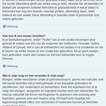
Er kunnen 2 afbeeldingen bij een gebruikersnaam staan als je berichten leest.
De eerste afbeelding geeft aan welke rang je hebt, meestal zijn dit sterretjes of
blokjes die aangeven hoeveel berichten je geplaatst hebt of wat je status is.
Hieronder kan nog een tweede, meestal grotere, afbeelding staan, beter
bekend als een avatar. Deze afbeelding is meestal uniek of persoonlijk voor
iedere gebruiker.
Omhoog
Hoe kan ik een avatar instellen?
In je Gebruikerspaneel, onder “Profiel” kun je een avatar toevoegen door
gebruik te maken van één van de volgende vier methodes: Gravatar, Galerij,
Afstand of Upload. Het is aan de beheerders om avatars in te schakelen en om
te kiezen op welke manier je een avatar kan gebruiken. Als je geen avatars
kunt gebruiken, neem dan contact op met een beheerder voor je vragen
hierover.
Omhoog
Wat is mijn rang en hoe verander ik mijn rang?
Rangen, welke verschijnen onder je gebruikersnaam, geven een indicatie over
het aantal berchten dat je hebt gemaakt of om bepaalde gebruikers te
identificeren, bijv. moderators en beheerders. Over het algemeen kun je je
rang niet wijzigen, aangezien ze ingesteld worden door een beheerder. Nu
moet je natuurlijk het forum niet beginnen te spammen met onzinnig veel
berichten, gewoon voor een hogere rang. Dit heeft zelfs mogelijk het
tegenovergestelde effect, een beheerder of moderator kunnen je berichten