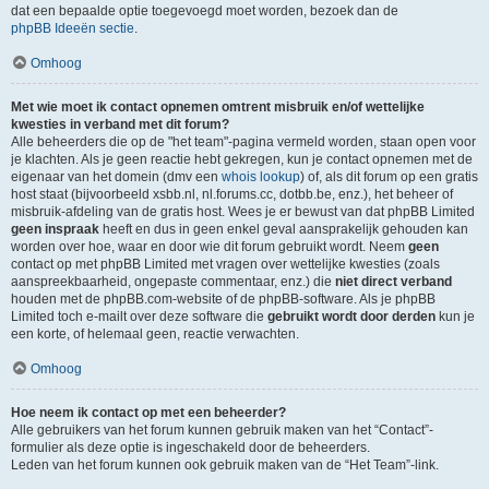
dat een bepaalde optie toegevoegd moet worden, bezoek dan de
phpBB Ideeën sectie
.
Omhoog
Met wie moet ik contact opnemen omtrent misbruik en/of wettelijke
kwesties in verband met dit forum?
Alle beheerders die op de "het team"-pagina vermeld worden, staan open voor
je klachten. Als je geen reactie hebt gekregen, kun je contact opnemen met de
eigenaar van het domein (dmv een
whois lookup
) of, als dit forum op een gratis
host staat (bijvoorbeeld xsbb.nl, nl.forums.cc, dotbb.be, enz.), het beheer of
misbruik-afdeling van de gratis host. Wees je er bewust van dat phpBB Limited
geen inspraak
heeft en dus in geen enkel geval aansprakelijk gehouden kan
worden over hoe, waar en door wie dit forum gebruikt wordt. Neem
geen
contact op met phpBB Limited met vragen over wettelijke kwesties (zoals
aanspreekbaarheid, ongepaste commentaar, enz.) die
niet direct verband
houden met de phpBB.com-website of de phpBB-software. Als je phpBB
Limited toch e-mailt over deze software die
gebruikt wordt door derden
kun je
een korte, of helemaal geen, reactie verwachten.
Omhoog
Hoe neem ik contact op met een beheerder?
Alle gebruikers van het forum kunnen gebruik maken van het “Contact”-
formulier als deze optie is ingeschakeld door de beheerders.
Leden van het forum kunnen ook gebruik maken van de “Het Team”-link.