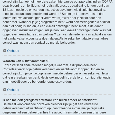
correct zijn, kan één of meerdere zaken hiervan de oorzaak zijn. Indien COPPA
geactiveerd is en je tijdens het registratieproces opgaf dat je jonger bent dan
13 jaar, moet je de ontvangen instructies opvolgen. Als dit niet het geval is,
moet je account dan geactiveerd worden? Sommige forums vereisen dat
iedere nieuwe account geactiveerd wordt, ofwel door jezelf of door een
beheerder. Wanneer je je geregistreerd hebt, werd ook medegedeeld of dit al
dan niet nodig is. Indien je een e-mail ontvangen hebt, moet je de daarin
opgegeven instructies volgen. Als je nooit een e-mail ontvangen hebt, was het
opgegeven e-mailadres dan wel juist? Één van de redenen van activatie is om
het aantal valse accounts te doen dalen. Als je zeker bent dat je e-mailadres
correct was, neem dan contact op met de beheerder.
Omhoog
Waarom kan ik niet aanmelden?
Er zijn verschillende redenen mogelijk waarom je dit probleem hebt.
Controleer eerst of je gebruikersnaam en wachtwoord kloppen. Indien ze
correct zijn, kun je contact opnemen met de beheerder om er zeker van te zijn
dat je niet verbannen bent. Het is ook mogelijk dat de forumconfiguratie fout is,
dan moet dit door de beheerder opgelost worden.
Omhoog
Ik heb me ooit geregistreerd maar kan nu niet meer aanmelden!?
De meest voorkomende oorzaken hiervoor zijn: je gaf een verkeerde
gebruikersnaam of wachtwoord op (controleer de e-mail met je registratie
gegevens) of een beheerder heeft je account verwijderd om één of andere