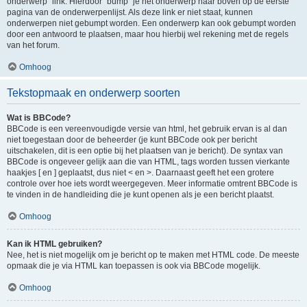
onderwerp" link. Hierdoor "bump" je het onderwerp naar boven op de eerste
pagina van de onderwerpenlijst. Als deze link er niet staat, kunnen
onderwerpen niet gebumpt worden. Een onderwerp kan ook gebumpt worden
door een antwoord te plaatsen, maar hou hierbij wel rekening met de regels
van het forum.
Omhoog
Tekstopmaak en onderwerp soorten
Wat is BBCode?
BBCode is een vereenvoudigde versie van html, het gebruik ervan is al dan
niet toegestaan door de beheerder (je kunt BBCode ook per bericht
uitschakelen, dit is een optie bij het plaatsen van je bericht). De syntax van
BBCode is ongeveer gelijk aan die van HTML, tags worden tussen vierkante
haakjes [ en ] geplaatst, dus niet < en >. Daarnaast geeft het een grotere
controle over hoe iets wordt weergegeven. Meer informatie omtrent BBCode is
te vinden in de handleiding die je kunt openen als je een bericht plaatst.
Omhoog
Kan ik HTML gebruiken?
Nee, het is niet mogelijk om je bericht op te maken met HTML code. De meeste
opmaak die je via HTML kan toepassen is ook via BBCode mogelijk.
Omhoog