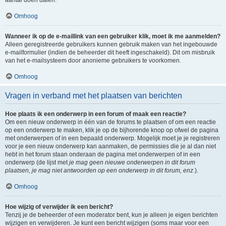
aantal doen dalen.
Omhoog
Wanneer ik op de e-maillink van een gebruiker klik, moet ik me aanmelden?
Alleen geregistreerde gebruikers kunnen gebruik maken van het ingebouwde
e-mailformulier (indien de beheerder dit heeft ingeschakeld). Dit om misbruik
van het e-mailsysteem door anonieme gebruikers te voorkomen.
Omhoog
Vragen in verband met het plaatsen van berichten
Hoe plaats ik een onderwerp in een forum of maak een reactie?
Om een nieuw onderwerp in één van de forums te plaatsen of om een reactie
op een onderwerp te maken, klik je op de bijhorende knop op ofwel de pagina
met onderwerpen of in een bepaald onderwerp. Mogelijk moet je je registreren
voor je een nieuw onderwerp kan aanmaken, de permissies die je al dan niet
hebt in het forum staan onderaan de pagina met onderwerpen of in een
onderwerp (de lijst met
je mag geen nieuwe onderwerpen in dit forum
plaatsen, je mag niet antwoorden op een onderwerp in dit forum, enz.
).
Omhoog
Hoe wijzig of verwijder ik een bericht?
Tenzij je de beheerder of een moderator bent, kun je alleen je eigen berichten
wijzigen en verwijderen. Je kunt een bericht wijzigen (soms maar voor een