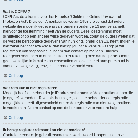
Wat is COPPA?
COPPA is de afkorting voor het Engelse "Children’s Online Privacy and
Protection Act". Dit is een Amerikaanse wet uit 1998 die vereist dat iedere
website die mogelijk gegevens van jongeren onder de 13 jaar verzamelt,
hiervoor de toestemming heeft van de ouders. Deze toestemming moet
schriftelijk of op een andere wijze gegeven worden, zodat de ouders weten dat
de website persoonlijke gegevens van hun kind, jonger dan 13, heeft. Indien je
niet zeker bent of deze wet al dan niet op jou of de website waarop je wil
registreren van toepassing is, neem dan contact op met een juridisch
raadgever voor meer informatie. Houd er rekening mee dat het phpBB-team
geen wettelijke informatie kan verschaffen en ook niet het aanspreekpunt is
voor deze wetgeving, tenzij dit hieronder vermeld wordt.
Omhoog
Waarom kan ik niet registreren?
Mogelijk heeft de beheerder je IP-adres verbannen, of de gebruikersnaam die
je opgeeft verboden. Tevens is het mogelijk dat de beheerder de registratie
mogelijkheid heeft uitgeschakeld om zo de registratie van nieuwe gebruikers
te voorkomen. Neem contact op met de beheerder voor verdere hulp.
Omhoog
Ik ben geregistreerd maar kan niet aanmelden!
Controleer eerst of je gebruikersnaam en wachtwoord kloppen. Indien ze