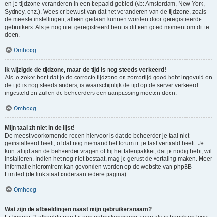
en je tijdzone veranderen in een bepaald gebied (vb: Amsterdam, New York,
Sydney, enz.). Wees er bewust van dat het veranderen van de tijdzone, zoals
de meeste instellingen, alleen gedaan kunnen worden door geregistreerde
gebruikers. Als je nog niet geregistreerd bent is dit een goed moment om dit te
doen.
Omhoog
Ik wijzigde de tijdzone, maar de tijd is nog steeds verkeerd!
Als je zeker bent dat je de correcte tijdzone en zomertijd goed hebt ingevuld en
de tijd is nog steeds anders, is waarschijnlijk de tijd op de server verkeerd
ingesteld en zullen de beheerders een aanpassing moeten doen.
Omhoog
Mijn taal zit niet in de lijst!
De meest voorkomende reden hiervoor is dat de beheerder je taal niet
geïnstalleerd heeft, of dat nog niemand het forum in je taal vertaald heeft. Je
kunt altijd aan de beheerder vragen of hij het talenpakket, dat je nodig hebt, wil
installeren. Indien het nog niet bestaat, mag je gerust de vertaling maken. Meer
informatie hieromtrent kan gevonden worden op de website van phpBB
Limited (de link staat onderaan iedere pagina).
Omhoog
Wat zijn de afbeeldingen naast mijn gebruikersnaam?