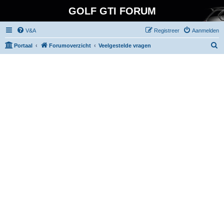
GOLF GTI FORUM
V&A
Registreer
Aanmelden
Z
Portaal
Forumoverzicht
Veelgestelde vragen
o
e
k