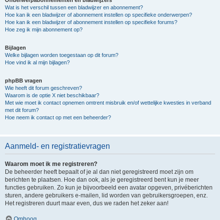
Onderwerpabonnementen en bladwijzers
Wat is het verschil tussen een bladwijzer en abonnement?
Hoe kan ik een bladwijzer of abonnement instellen op specifieke onderwerpen?
Hoe kan ik een bladwijzer of abonnement instellen op specifieke forums?
Hoe zeg ik mijn abonnement op?
Bijlagen
Welke bijlagen worden toegestaan op dit forum?
Hoe vind ik al mijn bijlagen?
phpBB vragen
Wie heeft dit forum geschreven?
Waarom is de optie X niet beschikbaar?
Met wie moet ik contact opnemen omtrent misbruik en/of wettelijke kwesties in verband
met dit forum?
Hoe neem ik contact op met een beheerder?
Aanmeld- en registratievragen
Waarom moet ik me registreren?
De beheerder heeft bepaalt of je al dan niet geregistreerd moet zijn om
berichten te plaatsen. Hoe dan ook, als je geregistreerd bent kun je meer
functies gebruiken. Zo kun je bijvoorbeeld een avatar opgeven, privéberichten
sturen, andere gebruikers e-mailen, lid worden van gebruikersgroepen, enz.
Het registreren duurt maar even, dus we raden het zeker aan!
Omhoog