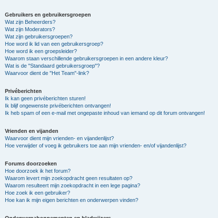
Gebruikers en gebruikersgroepen
Wat zijn Beheerders?
Wat zijn Moderators?
Wat zijn gebruikersgroepen?
Hoe word ik lid van een gebruikersgroep?
Hoe word ik een groepsleider?
Waarom staan verschillende gebruikersgroepen in een andere kleur?
Wat is de "Standaard gebruikersgroep"?
Waarvoor dient de "Het Team"-link?
Privéberichten
Ik kan geen privéberichten sturen!
Ik blijf ongewenste privéberichten ontvangen!
Ik heb spam of een e-mail met ongepaste inhoud van iemand op dit forum ontvangen!
Vrienden en vijanden
Waarvoor dient mijn vrienden- en vijandenlijst?
Hoe verwijder of voeg ik gebruikers toe aan mijn vrienden- en/of vijandenlijst?
Forums doorzoeken
Hoe doorzoek ik het forum?
Waarom levert mijn zoekopdracht geen resultaten op?
Waarom resulteert mijn zoekopdracht in een lege pagina?
Hoe zoek ik een gebruiker?
Hoe kan ik mijn eigen berichten en onderwerpen vinden?