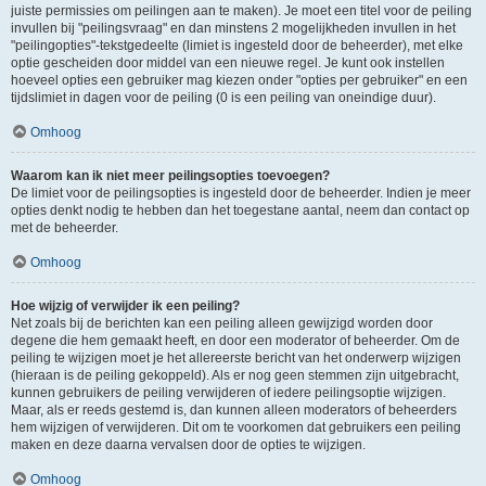
juiste permissies om peilingen aan te maken). Je moet een titel voor de peiling
invullen bij "peilingsvraag" en dan minstens 2 mogelijkheden invullen in het
"peilingopties"-tekstgedeelte (limiet is ingesteld door de beheerder), met elke
optie gescheiden door middel van een nieuwe regel. Je kunt ook instellen
hoeveel opties een gebruiker mag kiezen onder "opties per gebruiker" en een
tijdslimiet in dagen voor de peiling (0 is een peiling van oneindige duur).
Omhoog
Waarom kan ik niet meer peilingsopties toevoegen?
De limiet voor de peilingsopties is ingesteld door de beheerder. Indien je meer
opties denkt nodig te hebben dan het toegestane aantal, neem dan contact op
met de beheerder.
Omhoog
Hoe wijzig of verwijder ik een peiling?
Net zoals bij de berichten kan een peiling alleen gewijzigd worden door
degene die hem gemaakt heeft, en door een moderator of beheerder. Om de
peiling te wijzigen moet je het allereerste bericht van het onderwerp wijzigen
(hieraan is de peiling gekoppeld). Als er nog geen stemmen zijn uitgebracht,
kunnen gebruikers de peiling verwijderen of iedere peilingsoptie wijzigen.
Maar, als er reeds gestemd is, dan kunnen alleen moderators of beheerders
hem wijzigen of verwijderen. Dit om te voorkomen dat gebruikers een peiling
maken en deze daarna vervalsen door de opties te wijzigen.
Omhoog