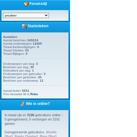
Forumstijl
Statistieken
Aantallen
Aantal berichten
169224
Aantal onderwerpen
14409
Totaal Aankondigingen:
0
Totaal Stickies:
33
Totaal Bijlagen:
0
Onderwerpen per dag:
3
Berichten per dag:
30
Gebruikers per dag:
1
Onderwerpen per gebruiker:
3
Berichten per gebruiker:
30
Berichten per onderwerp:
12
Aantal leden
5651
Ons nieuwste lid is
Roba
Wie is online?
In totaal zijn er
3196
gebruikers online ::
5 geregistreerd, 0 verborgen en 3191
gasten
Geregistreerde gebruikers:
Ahrefs
[Bot]
,
Baidu [Spider]
,
Bing [Bot]
,