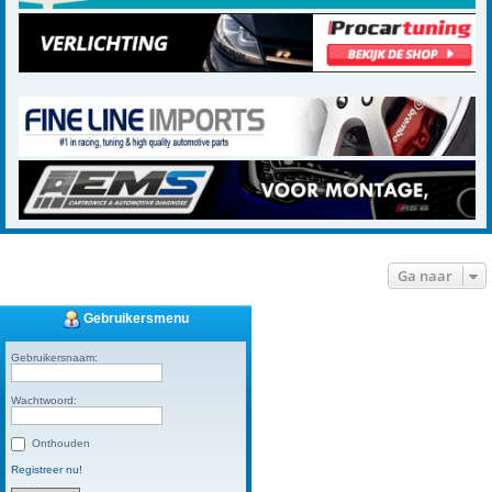
Ga naar
Gebruikersmenu
Gebruikersnaam:
Wachtwoord:
Onthouden
Registreer nu!