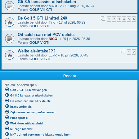
Gti 8.5 laneassist uitschakelen
Laatste bericht door
MARC V
»
02 aug 2026, 07:24
Forum:
GOLF VIII GTI
De Golf 5 GTI Limited 240
1
2
3
4
5
6
Laatste bericht door
Tino
»
17 jul 2026, 06:29
Forum:
GOLF V GTI
Oil catch can met PCV delete.
Laatste bericht door
NICO!
»
29 jun 2026, 08:36
Forum:
GOLF V GTI
Welke air-intake???
1
2
Laatste bericht door
LL7R
»
18 jun 2026, 08:45
Forum:
GOLF VI GTI
Recent
Nieuwe onderwerpen
Golf 7 GTI LED vervangen
Gti 8.5 laneassist uitschakelen
Oil catch can met PCV delete.
brandstofrelais
Zijkussens vervangen/repareren
Pilot sport 5
Wok door uitlaatgeluid
Mileage blocker
Mk7 golf gti verwarming blaast koude lucht