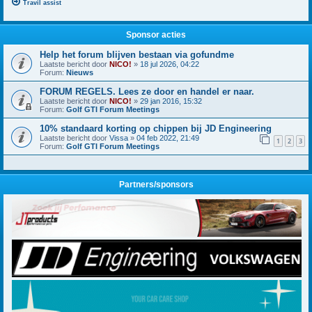
Travil assist
Sponsor acties
Help het forum blijven bestaan via gofundme
Laatste bericht door
NICO!
»
18 jul 2026, 04:22
Forum:
Nieuws
FORUM REGELS. Lees ze door en handel er naar.
Laatste bericht door
NICO!
»
29 jan 2016, 15:32
Forum:
Golf GTI Forum Meetings
10% standaard korting op chippen bij JD Engineering
Laatste bericht door
Vissa
»
04 feb 2022, 21:49
1
2
3
Forum:
Golf GTI Forum Meetings
Partners/sponsors