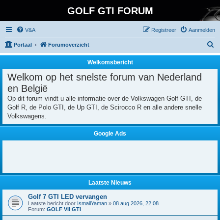
GOLF GTI FORUM
V&A
Registreer
Aanmelden
Z
Portaal
Forumoverzicht
o
Welkomsbericht
e
Welkom op het snelste forum van Nederland
k
en België
Op dit forum vindt u alle informatie over de Volkswagen Golf GTI, de
Golf R, de Polo GTI, de Up GTI, de Scirocco R en alle andere snelle
Volkswagens.
Google Ads
Laatste Nieuws
Golf 7 GTI LED vervangen
Laatste bericht door
IsmailYaman
»
08 aug 2026, 22:08
Forum:
GOLF VII GTI