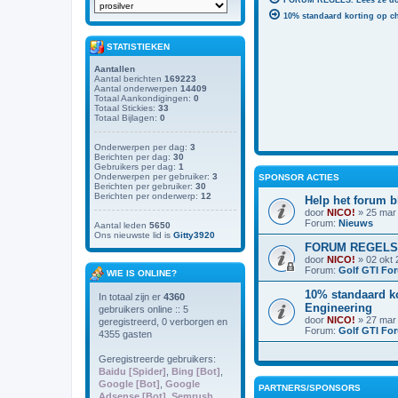
FORUM REGELS. Lees ze doo
10% standaard korting op c
STATISTIEKEN
Aantallen
Aantal berichten
169223
Aantal onderwerpen
14409
Totaal Aankondigingen:
0
Totaal Stickies:
33
Totaal Bijlagen:
0
Onderwerpen per dag:
3
Berichten per dag:
30
Gebruikers per dag:
1
Onderwerpen per gebruiker:
3
SPONSOR ACTIES
Berichten per gebruiker:
30
Berichten per onderwerp:
12
Help het forum b
door
NICO!
» 25 mar 
Forum:
Nieuws
Aantal leden
5650
Ons nieuwste lid is
Gitty3920
FORUM REGELS. L
door
NICO!
» 02 okt 
Forum:
Golf GTI Fo
WIE IS ONLINE?
10% standaard ko
In totaal zijn er
4360
Engineering
gebruikers online :: 5
door
NICO!
» 27 mar 
geregistreerd, 0 verborgen en
Forum:
Golf GTI Fo
4355 gasten
Geregistreerde gebruikers:
Baidu [Spider]
,
Bing [Bot]
,
Google [Bot]
,
Google
PARTNERS/SPONSORS
Adsense [Bot]
,
Semrush