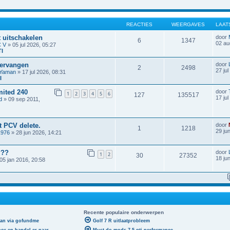
REACTIES
WEERGAVES
LAAT
t uitschakelen
door
6
1347
02 au
 V
» 05 jul 2026, 05:27
TI
vervangen
door
2
2498
27 ju
lYaman
» 17 jul 2026, 08:31
I
mited 240
door
1
2
3
4
5
6
127
135517
17 ju
d
» 09 sep 2011,
t PCV delete.
door
1
1218
29 ju
1976
» 28 jun 2026, 14:21
???
door
1
2
30
27352
18 ju
05 jan 2016, 20:58
Recente populaire onderwerpen
aan via gofundme
Golf 7 R uitlaatprobleem