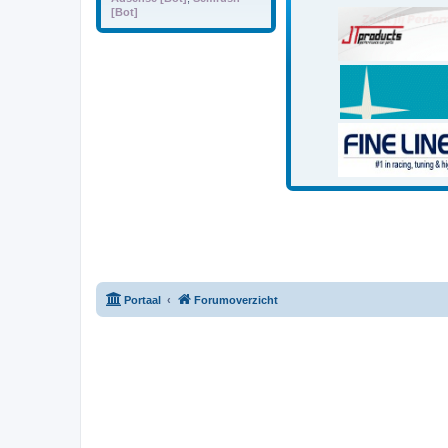
[Bot]
Portaal
Forumoverzicht