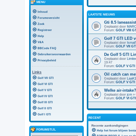
MENU
Inhoud
LAATSTE NIEUWS
Forumoverzicht
Gti 8.5 laneassis
Zoek
Geplaatst door
MARC
Forum:
GOLF VIII G
Registreer
Help
Golf 7 GTI LED 
V&A
Geplaatst door
Ismai
Forum:
GOLF VII GT
BBCode FAQ
De Golf 5 GTI Li
Gebruikersvoorwaarden
Geplaatst door
Limite
Privacybeleid
19:47
Forum:
GOLF V GTI
Links
Oil catch can me
Golf VII GTI
Geplaatst door
LaaK
Forum:
GOLF V GTI
Golf VI GTI
Welke air-intake
Golf V GTI
Geplaatst door
jcm
» 
Golf IV GTI
Forum:
GOLF VI GTI
Golf III GTI
Golf II GTI
Golf I GTI
RECENT
Recente aankondigingen
FORUMSTIJL
Help het forum blijven best