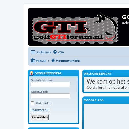
G
golf
Snelle links
V&A
Portaal
Forumoverzicht
GEBRUIKERSMENU
WELKOMSBERICHT
Welkom op het s
Gebruikersnaam:
Op dit forum vindt u all
Wachtwoord:
GOOGLE ADS
Onthouden
Registreer nu!