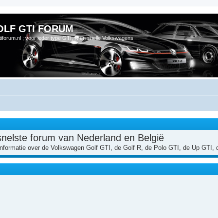
OLF GTI FORUM
gtiforum.nl ; voor ieder type GTI, R en snelle Volkswagens
nelste forum van Nederland en België
e informatie over de Volkswagen Golf GTI, de Golf R, de Polo GTI, de Up GTI,