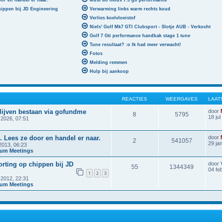
r en handel er naar.
Must do mods 7.5 gti performance
hippen bij JD Engineering
Verwarming links warm rechts koud
Verlies koelvloeistof
Niels' Golf Mk7 GTI Clubsport - Slotje AUB - Verkocht
Golf 7 Gti performance handbak stage 1 tune
Tune resultaat? :o Ik had meer verwacht!
Fotos
Melding remmen
Hulp bij aankoop
REACTIES
WEERGAVES
LAAT
lijven bestaan via gofundme
door
8
5795
18 ju
2026, 07:51
ees ze door en handel er naar.
door
2
541057
29 ja
2013, 06:23
rum Meetings
rting op chippen bij JD
door
55
1344349
04 fe
1
2
3
2012, 22:31
rum Meetings