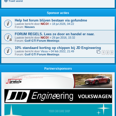
Travil assist
Sponsor acties
Help het forum blijven bestaan via gofundme
Laatste bericht door
NICO!
»
18 jul 2026, 04:22
Forum:
Nieuws
FORUM REGELS. Lees ze door en handel er naar.
Laatste bericht door
NICO!
»
29 jan 2016, 15:32
Forum:
Golf GTI Forum Meetings
10% standaard korting op chippen bij JD Engineering
Laatste bericht door
Vissa
»
04 feb 2022, 21:49
1
2
3
Forum:
Golf GTI Forum Meetings
Partners/sponsors