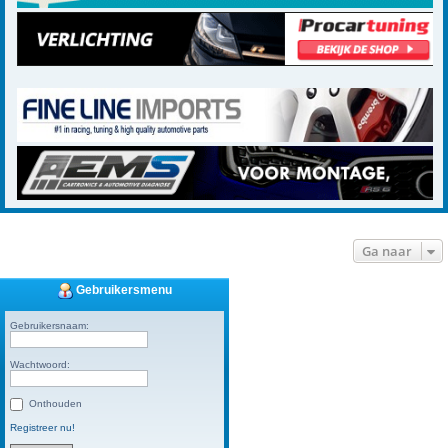
Ga naar
Gebruikersmenu
Gebruikersnaam:
Wachtwoord:
Onthouden
Registreer nu!