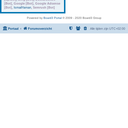
[Bot]
,
Google [Bot]
,
Google Adsense
[Bot]
,
IsmailYaman
,
Semrush [Bot]
Powered by
Board3 Portal
© 2009 - 2020 Board3 Group
Portaal
Forumoverzicht
Alle tijden zijn
UTC+02:00