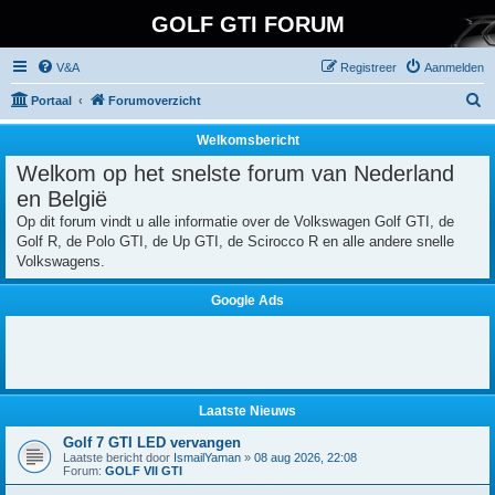
GOLF GTI FORUM
V&A
Registreer
Aanmelden
Z
Portaal
Forumoverzicht
o
Welkomsbericht
e
Welkom op het snelste forum van Nederland
k
en België
Op dit forum vindt u alle informatie over de Volkswagen Golf GTI, de
Golf R, de Polo GTI, de Up GTI, de Scirocco R en alle andere snelle
Volkswagens.
Google Ads
Laatste Nieuws
Golf 7 GTI LED vervangen
Laatste bericht door
IsmailYaman
»
08 aug 2026, 22:08
Forum:
GOLF VII GTI