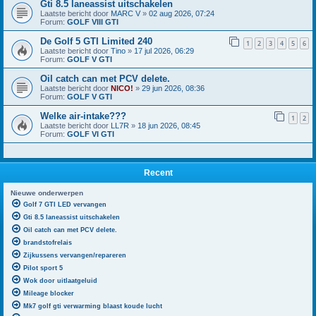
Gti 8.5 laneassist uitschakelen
Laatste bericht door
MARC V
»
02 aug 2026, 07:24
Forum:
GOLF VIII GTI
De Golf 5 GTI Limited 240
1
2
3
4
5
6
Laatste bericht door
Tino
»
17 jul 2026, 06:29
Forum:
GOLF V GTI
Oil catch can met PCV delete.
Laatste bericht door
NICO!
»
29 jun 2026, 08:36
Forum:
GOLF V GTI
Welke air-intake???
1
2
Laatste bericht door
LL7R
»
18 jun 2026, 08:45
Forum:
GOLF VI GTI
Recent
Nieuwe onderwerpen
Golf 7 GTI LED vervangen
Gti 8.5 laneassist uitschakelen
Oil catch can met PCV delete.
brandstofrelais
Zijkussens vervangen/repareren
Pilot sport 5
Wok door uitlaatgeluid
Mileage blocker
Mk7 golf gti verwarming blaast koude lucht