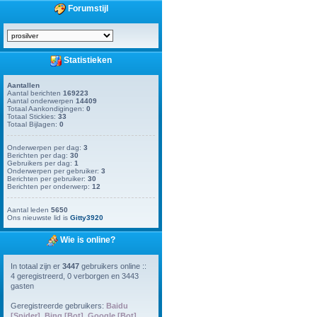
Forumstijl
Statistieken
Aantallen
Aantal berichten
169223
Aantal onderwerpen
14409
Totaal Aankondigingen:
0
Totaal Stickies:
33
Totaal Bijlagen:
0
Onderwerpen per dag:
3
Berichten per dag:
30
Gebruikers per dag:
1
Onderwerpen per gebruiker:
3
Berichten per gebruiker:
30
Berichten per onderwerp:
12
Aantal leden
5650
Ons nieuwste lid is
Gitty3920
Wie is online?
In totaal zijn er
3447
gebruikers online ::
4 geregistreerd, 0 verborgen en 3443
gasten
Geregistreerde gebruikers:
Baidu
[Spider]
,
Bing [Bot]
,
Google [Bot]
,