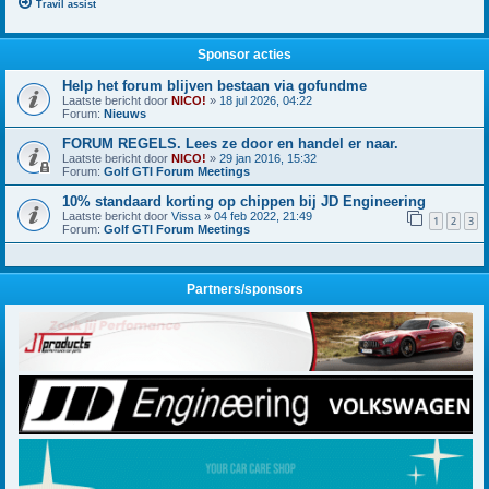
Travil assist
Sponsor acties
Help het forum blijven bestaan via gofundme
Laatste bericht door
NICO!
»
18 jul 2026, 04:22
Forum:
Nieuws
FORUM REGELS. Lees ze door en handel er naar.
Laatste bericht door
NICO!
»
29 jan 2016, 15:32
Forum:
Golf GTI Forum Meetings
10% standaard korting op chippen bij JD Engineering
Laatste bericht door
Vissa
»
04 feb 2022, 21:49
1
2
3
Forum:
Golf GTI Forum Meetings
Partners/sponsors