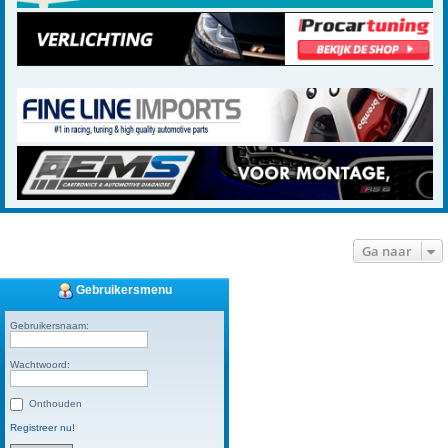
Ga naar
Gebruikersmenu
Gebruikersnaam:
Wachtwoord:
Onthouden
Registreer nu!