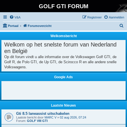
GOLF GTI FORUM
V&A
Registreer
Aanmelden
Z
Portaal
Forumoverzicht
o
Welkomsbericht
e
Welkom op het snelste forum van Nederland
k
en België
Op dit forum vindt u alle informatie over de Volkswagen Golf GTI, de
Golf R, de Polo GTI, de Up GTI, de Scirocco R en alle andere snelle
Volkswagens.
Google Ads
Laatste Nieuws
Gti 8.5 laneassist uitschakelen
Laatste bericht door
MARC V
»
02 aug 2026, 07:24
Forum:
GOLF VIII GTI