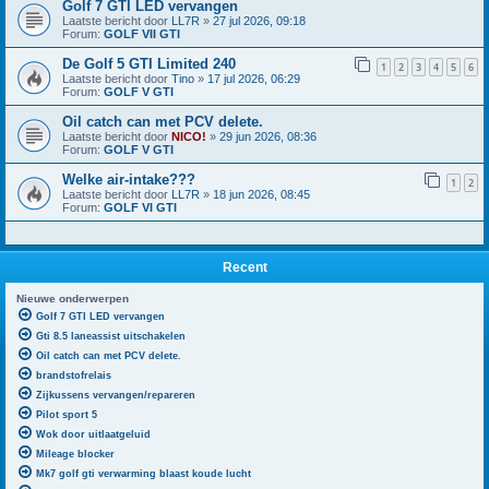
Golf 7 GTI LED vervangen
Laatste bericht door
LL7R
»
27 jul 2026, 09:18
Forum:
GOLF VII GTI
De Golf 5 GTI Limited 240
1
2
3
4
5
6
Laatste bericht door
Tino
»
17 jul 2026, 06:29
Forum:
GOLF V GTI
Oil catch can met PCV delete.
Laatste bericht door
NICO!
»
29 jun 2026, 08:36
Forum:
GOLF V GTI
Welke air-intake???
1
2
Laatste bericht door
LL7R
»
18 jun 2026, 08:45
Forum:
GOLF VI GTI
Recent
Nieuwe onderwerpen
Golf 7 GTI LED vervangen
Gti 8.5 laneassist uitschakelen
Oil catch can met PCV delete.
brandstofrelais
Zijkussens vervangen/repareren
Pilot sport 5
Wok door uitlaatgeluid
Mileage blocker
Mk7 golf gti verwarming blaast koude lucht