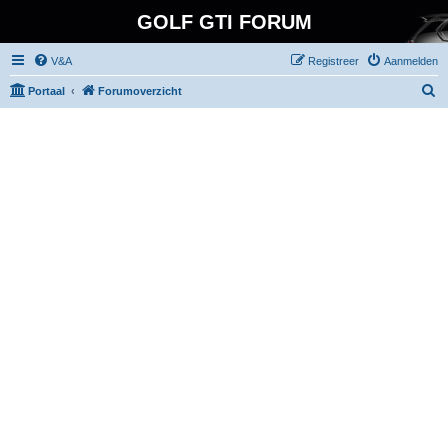
GOLF GTI FORUM
V&A
Registreer
Aanmelden
Z
Portaal
Forumoverzicht
o
e
k