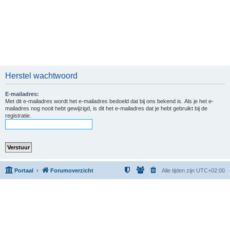
Herstel wachtwoord
E-mailadres:
Met dit e-mailadres wordt het e-mailadres bedoeld dat bij ons bekend is. Als je het e-
mailadres nog nooit hebt gewijzigd, is dit het e-mailadres dat je hebt gebruikt bij de
registratie.
Portaal
Forumoverzicht
Alle tijden zijn
UTC+02:00