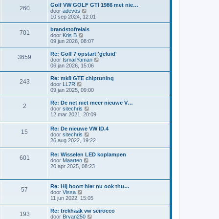
r
t
a
i
Golf VW GOLF GTI 1986 met nie…
i
e
260
a
j
B
door
adevos
c
b
t
k
e
10 sep 2024, 12:01
h
e
s
l
k
t
r
t
a
i
brandstofrelais
i
e
701
a
j
B
door
Kris B
c
b
t
k
e
09 jun 2026, 08:07
h
e
s
l
k
t
r
t
a
i
Re: Golf 7 opstart 'geluid'
i
e
3659
a
j
B
door
IsmailYaman
c
b
t
k
e
06 jan 2026, 15:06
h
e
s
l
k
t
r
t
a
i
Re: mk8 GTE chiptuning
i
e
243
a
j
B
door
LL7R
c
b
t
k
e
09 jan 2025, 09:00
h
e
s
l
k
t
r
t
a
i
Re: De net niet meer nieuwe V…
i
e
2
a
j
B
door
sitechris
c
b
t
k
e
12 mar 2021, 20:09
h
e
s
l
k
t
r
t
a
i
Re: De nieuwe VW ID.4
i
e
a
15
j
B
door
sitechris
c
b
t
k
e
26 aug 2022, 19:22
h
e
s
l
k
t
r
t
a
i
i
e
Re: Wisselen LED koplampen
a
601
j
c
b
B
door
Maarten
t
k
h
e
e
20 apr 2025, 08:23
s
l
t
r
k
t
a
i
i
e
a
c
j
b
Re: Hij hoort hier nu ook thu…
t
57
h
k
e
B
door
Vissa
s
t
l
r
e
11 jun 2022, 15:05
t
a
i
k
e
a
c
i
b
Re: trekhaak vw scirocco
t
193
h
j
e
B
door
Bryan250
s