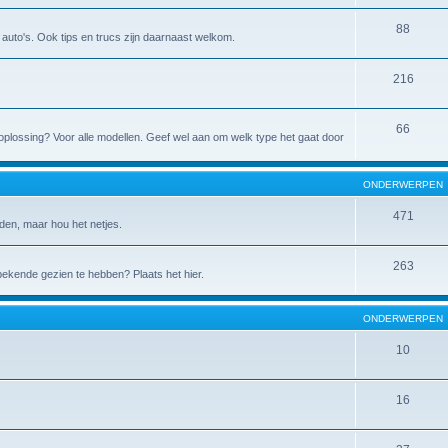
88
de auto's. Ook tips en trucs zijn daarnaast welkom.
216
66
 de oplossing? Voor alle modellen. Geef wel aan om welk type het gaat door
ONDERWERPEN
471
den, maar hou het netjes.
263
 bekende gezien te hebben? Plaats het hier.
ONDERWERPEN
10
16