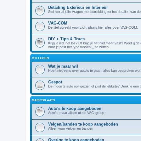
Detailing Exterieur en Interieur
Stel hier al jullie vragen met betrekking tot het detailen van 
VAG-COM
De titel spreekt voor zich, plaats hier alles over VAG-COM.
DIY + Tips & Trucs
Krijg je iets net los? Of krijg je het niet meer vast? Weet jij
voor je post het type tussen [ ] te zetten.
GTI LEDEN
Wat je maar wil
Hoeft niet eens over auto's te gaan, alles kan besproken wor
Gespot
De mooiste auto ooit gezien of juist de lelijkste? Denk je een
MARKTPLAATS
Auto's te koop aangeboden
Auto's, maar alleen uit de VAG-groep
Velgen/banden te koop aangeboden
Alleen voor velgen en banden
Overige te koop aangeboden