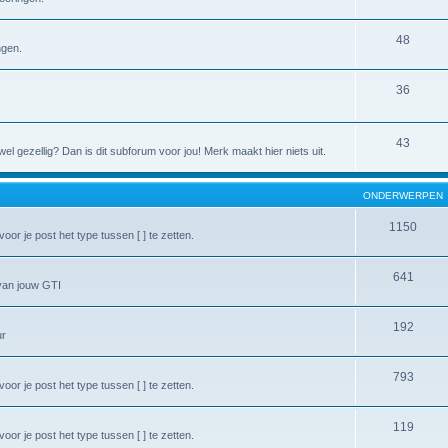
48
ngen.
36
43
l gezellig? Dan is dit subforum voor jou! Merk maakt hier niets uit.
ONDERWERPEN
1150
or je post het type tussen [ ] te zetten.
641
van jouw GTI
192
ur
793
or je post het type tussen [ ] te zetten.
119
or je post het type tussen [ ] te zetten.