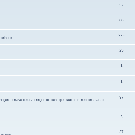
57
88
278
oeringen.
25
1
1
97
eringen, behalve de uitvoeringen die een eigen subforum hebben zoals de
3
37
voeringen.