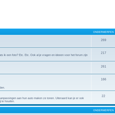
ONDERWERPEN
269
217
ts ik een foto? Etc. Etc. Ook al je vragen en ideeen voor het forum zijn
261
166
den.
22
aanpassingen aan hun auto maken ze tonen. Uiteraard kan je er ook
j te houden.
ONDERWERPEN