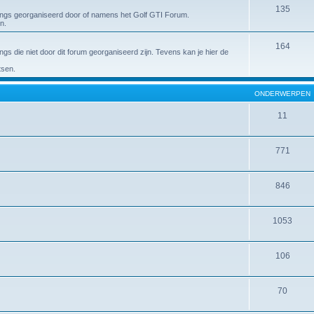
135
ings georganiseerd door of namens het Golf GTI Forum.
n.
164
s die niet door dit forum georganiseerd zijn. Tevens kan je hier de
tsen.
ONDERWERPEN
11
771
846
1053
106
70