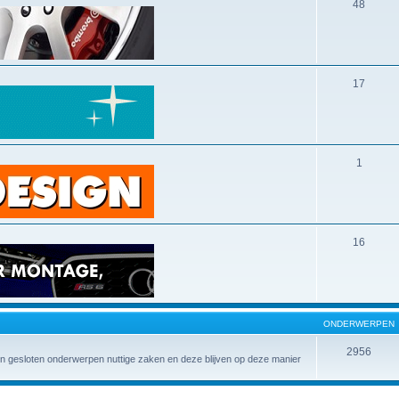
48
17
1
16
ONDERWERPEN
2956
 in gesloten onderwerpen nuttige zaken en deze blijven op deze manier