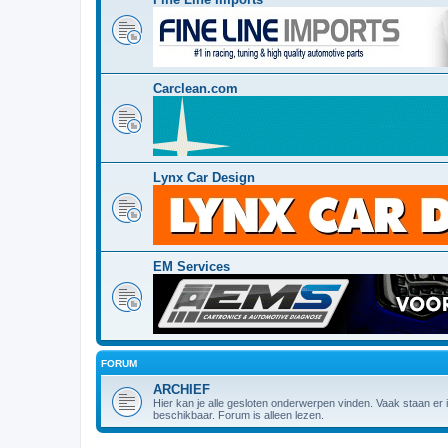
Carclean.com
Lynx Car Design
EM Services
FORUM
ARCHIEF
Hier kan je alle gesloten onderwerpen vinden. Vaak staan er
beschikbaar. Forum is alleen lezen.