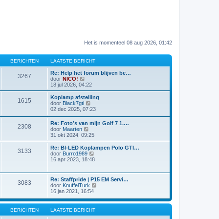
Het is momenteel 08 aug 2026, 01:42
BERICHTEN
LAATSTE BERICHT
Re: Help het forum blijven be…
3267
B
door
NICO!
e
18 jul 2026, 04:22
k
i
Koplamp afstelling
1615
j
B
door
Black7gti
k
e
02 dec 2025, 07:23
l
k
a
i
Re: Foto’s van mijn Golf 7 1.…
a
2308
j
B
door
Maarten
t
k
e
31 okt 2024, 09:25
s
l
k
t
a
i
Re: BI-LED Koplampen Polo GTI…
e
a
3133
j
B
door
Burro1989
b
t
k
e
16 apr 2023, 18:48
e
s
l
k
r
t
a
i
i
e
a
j
c
b
Re: Staffpride | P15 EM Servi…
t
3083
k
h
e
B
door
KnuffelTurk
s
l
t
r
e
16 jan 2021, 16:54
t
a
i
k
e
a
c
i
b
t
h
j
BERICHTEN
LAATSTE BERICHT
e
s
t
k
r
t