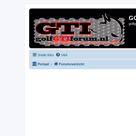
G
golf
Snelle links
V&A
Portaal
Forumoverzicht