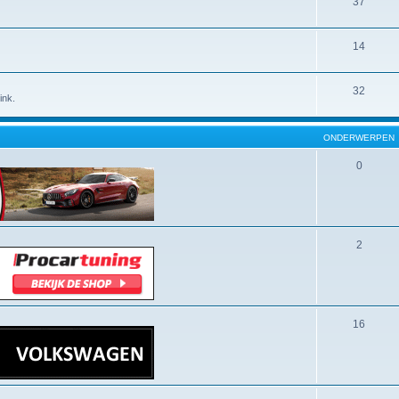
37
14
32
ink.
ONDERWERPEN
0
2
16