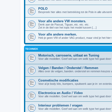
POLO
Bespreek hier alles met betrekking tot de Polo in alle uitvoeri
Voor alle andere VW monsters.
Denk aan de Passat, Tiguan, etc. etc. etc.
Zet in de titel van het topic het model tussen [....]
Voor alle andere merken.
Heb je geen VW of ander VAG product, maar vind je het hier we
TECHNIEK
Motorisch, carroserie, uitlaat en Tuning
Voor alle modellen. Geef wel aan om welk type het gaat door vo
Velgen / Banden / Onderstel / Remmen
Alles over de velgen, banden. onderstel en remmen keuzes 
Cosmetische modificaties
Voor al je body kits, bumpers, spuitwerk aan je in- en exterie
Electronica en Audio / Video
Voor alle modellen. Geef wel aan om welk type het gaat door vo
Interieur problemen / vragen
Voor alle modellen. Geef wel aan om welk type het gaat door vo