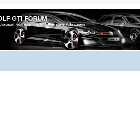
OLF GTI FORUM
gtiforum.nl ; voor ieder type GTI, R en snelle Volkswagens