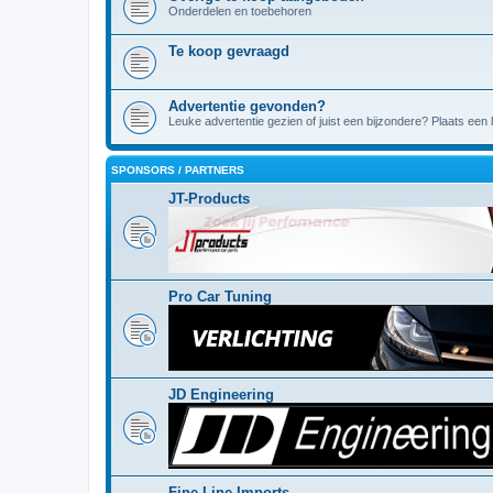
Onderdelen en toebehoren
Te koop gevraagd
Advertentie gevonden?
Leuke advertentie gezien of juist een bijzondere? Plaats een l
SPONSORS / PARTNERS
JT-Products
Pro Car Tuning
JD Engineering
Fine Line Imports