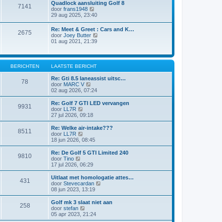
l
Quadlock aansluiting Golf 8
i
e
7141
a
B
door
frans1948
c
b
a
e
29 aug 2025, 23:40
h
e
t
k
t
r
s
i
i
Re: Meet & Greet : Cars and K…
t
2675
j
c
B
door
Joey Butter
e
k
h
e
01 aug 2021, 21:39
b
l
t
k
e
a
i
r
a
j
i
t
k
BERICHTEN
LAATSTE BERICHT
c
s
l
h
t
a
Re: Gti 8.5 laneassist uitsc…
t
e
78
a
B
door
MARC V
b
t
e
02 aug 2026, 07:24
e
s
k
r
t
i
Re: Golf 7 GTI LED vervangen
i
9931
e
j
B
door
LL7R
c
b
k
e
27 jul 2026, 09:18
h
e
l
k
t
r
a
i
Re: Welke air-intake???
i
8511
a
j
B
door
LL7R
c
t
k
e
18 jun 2026, 08:45
h
s
l
k
t
t
a
i
Re: De Golf 5 GTI Limited 240
e
9810
a
j
B
door
Tino
b
t
k
e
17 jul 2026, 06:29
e
s
l
k
r
t
a
i
Uitlaat met homologatie attes…
i
e
431
a
j
B
door
Stevecardan
c
b
t
k
e
08 jun 2023, 13:19
h
e
s
l
k
t
r
t
a
i
Golf mk 3 slaat niet aan
i
e
258
a
j
B
door
stefan
c
b
t
k
e
05 apr 2023, 21:24
h
e
s
l
k
t