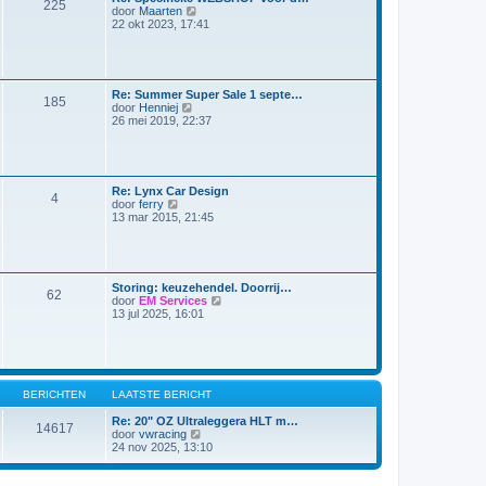
225
a
B
door
Maarten
r
a
e
22 okt 2023, 17:41
i
t
k
c
s
i
h
t
j
t
e
k
b
l
Re: Summer Super Sale 1 septe…
e
185
a
B
door
Henniej
r
a
e
26 mei 2019, 22:37
i
t
k
c
s
i
h
t
j
t
e
k
b
l
Re: Lynx Car Design
e
4
a
B
door
ferry
r
a
e
13 mar 2015, 21:45
i
t
k
c
s
i
h
t
j
t
e
k
b
l
Storing: keuzehendel. Doorrij…
e
62
a
B
door
EM Services
r
a
e
13 jul 2025, 16:01
i
t
k
c
s
i
h
t
j
t
e
k
b
l
e
a
BERICHTEN
LAATSTE BERICHT
r
a
i
t
Re: 20" OZ Ultraleggera HLT m…
c
14617
s
B
door
vwracing
h
t
e
24 nov 2025, 13:10
t
e
k
b
i
e
j