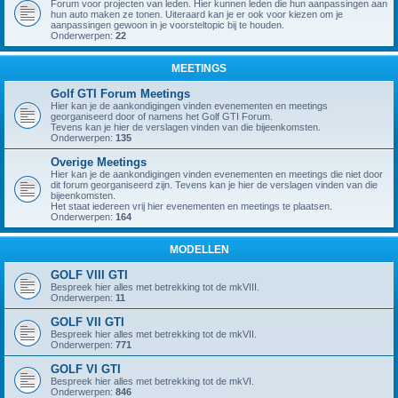
Forum voor projecten van leden. Hier kunnen leden die hun aanpassingen aan
hun auto maken ze tonen. Uiteraard kan je er ook voor kiezen om je
aanpassingen gewoon in je voorsteltopic bij te houden.
Onderwerpen:
22
MEETINGS
Golf GTI Forum Meetings
Hier kan je de aankondigingen vinden evenementen en meetings
georganiseerd door of namens het Golf GTI Forum.
Tevens kan je hier de verslagen vinden van die bijeenkomsten.
Onderwerpen:
135
Overige Meetings
Hier kan je de aankondigingen vinden evenementen en meetings die niet door
dit forum georganiseerd zijn. Tevens kan je hier de verslagen vinden van die
bijeenkomsten.
Het staat iedereen vrij hier evenementen en meetings te plaatsen.
Onderwerpen:
164
MODELLEN
GOLF VIII GTI
Bespreek hier alles met betrekking tot de mkVIII.
Onderwerpen:
11
GOLF VII GTI
Bespreek hier alles met betrekking tot de mkVII.
Onderwerpen:
771
GOLF VI GTI
Bespreek hier alles met betrekking tot de mkVI.
Onderwerpen:
846