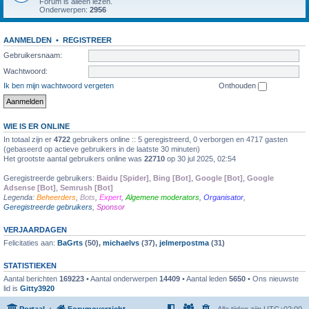
Forum is alleen lezen.
Onderwerpen:
2956
AANMELDEN
•
REGISTREER
Gebruikersnaam:
Wachtwoord:
Ik ben mijn wachtwoord vergeten
Onthouden
WIE IS ER ONLINE
In totaal zijn er
4722
gebruikers online :: 5 geregistreerd, 0 verborgen en 4717 gasten
(gebaseerd op actieve gebruikers in de laatste 30 minuten)
Het grootste aantal gebruikers online was
22710
op 30 jul 2025, 02:54
Geregistreerde gebruikers:
Baidu [Spider]
,
Bing [Bot]
,
Google [Bot]
,
Google
Adsense [Bot]
,
Semrush [Bot]
Legenda:
Beheerders
,
Bots
,
Expert
,
Algemene moderators
,
Organisator
,
Geregistreerde gebruikers
,
Sponsor
VERJAARDAGEN
Felicitaties aan:
BaGrts
(50),
michaelvs
(37),
jelmerpostma
(31)
STATISTIEKEN
Aantal berichten
169223
• Aantal onderwerpen
14409
• Aantal leden
5650
• Ons nieuwste
lid is
Gitty3920