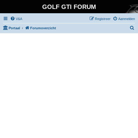
GOLF GTI FORUM
V&A
Registreer
Aanmelden
Z
Portaal
Forumoverzicht
o
e
k