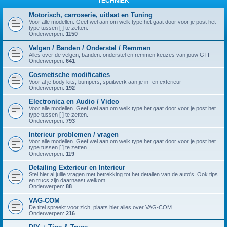
TECHNIEK
Motorisch, carroserie, uitlaat en Tuning
Voor alle modellen. Geef wel aan om welk type het gaat door voor je post het
type tussen [ ] te zetten.
Onderwerpen:
1150
Velgen / Banden / Onderstel / Remmen
Alles over de velgen, banden. onderstel en remmen keuzes van jouw GTI
Onderwerpen:
641
Cosmetische modificaties
Voor al je body kits, bumpers, spuitwerk aan je in- en exterieur
Onderwerpen:
192
Electronica en Audio / Video
Voor alle modellen. Geef wel aan om welk type het gaat door voor je post het
type tussen [ ] te zetten.
Onderwerpen:
793
Interieur problemen / vragen
Voor alle modellen. Geef wel aan om welk type het gaat door voor je post het
type tussen [ ] te zetten.
Onderwerpen:
119
Detailing Exterieur en Interieur
Stel hier al jullie vragen met betrekking tot het detailen van de auto's. Ook tips
en trucs zijn daarnaast welkom.
Onderwerpen:
88
VAG-COM
De titel spreekt voor zich, plaats hier alles over VAG-COM.
Onderwerpen:
216