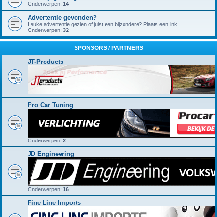
Onderwerpen:
14
Advertentie gevonden?
Leuke advertentie gezien of juist een bijzondere? Plaats een link.
Onderwerpen:
32
SPONSORS / PARTNERS
JT-Products
Pro Car Tuning
Onderwerpen:
2
JD Engineering
Onderwerpen:
16
Fine Line Imports