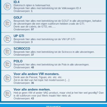
ID.4
Elektrisch rijden is helemaal hot.
Bespreek hier alles met betrekking tot de Volkswagen ID.4
Onderwerpen:
1
GOLF
Bespreek hier alles met betrekking tot de GOLF in alle uitvoeringen, behalve
de uitvoeringen die een eigen subforum hebben zoals de GTI.
Denk aan de cabrio, de GTD, etc.....
Onderwerpen:
97
UP GTI
Bespreek hier alles met betrekking tot de VW UP GTI
Onderwerpen:
3
SCIROCCO
Bespreek hier alles met betrekking tot de Scirocco in alle uitvoeringen.
Onderwerpen:
37
POLO
Bespreek hier alles met betrekking tot de Polo in alle uitvoeringen.
Onderwerpen:
48
Voor alle andere VW monsters.
Denk aan de Passat, Tiguan, etc. etc. etc.
Zet in de titel van het topic het model tussen [....]
Onderwerpen:
36
Voor alle andere merken.
Heb je geen VW of ander VAG product, maar vind je het hier wel gezellig? Dan
is dit subforum voor jou! Merk maakt hier niets uit.
Onderwerpen:
43