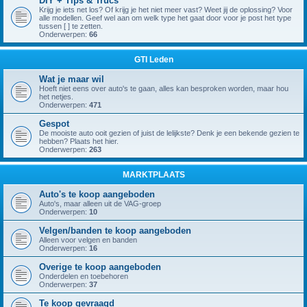
DIY + Tips & Trucs
Krijg je iets net los? Of krijg je het niet meer vast? Weet jij de oplossing? Voor
alle modellen. Geef wel aan om welk type het gaat door voor je post het type
tussen [ ] te zetten.
Onderwerpen:
66
GTI Leden
Wat je maar wil
Hoeft niet eens over auto's te gaan, alles kan besproken worden, maar hou
het netjes.
Onderwerpen:
471
Gespot
De mooiste auto ooit gezien of juist de lelijkste? Denk je een bekende gezien te
hebben? Plaats het hier.
Onderwerpen:
263
MARKTPLAATS
Auto's te koop aangeboden
Auto's, maar alleen uit de VAG-groep
Onderwerpen:
10
Velgen/banden te koop aangeboden
Alleen voor velgen en banden
Onderwerpen:
16
Overige te koop aangeboden
Onderdelen en toebehoren
Onderwerpen:
37
Te koop gevraagd