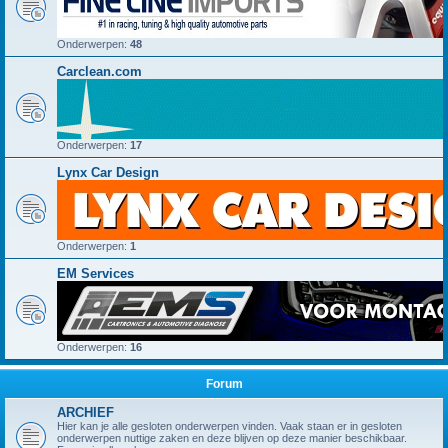
Onderwerpen:
48
Carclean.com
Onderwerpen:
17
Lynx Car Design
Onderwerpen:
1
EM Services
Onderwerpen:
16
Forum
ARCHIEF
Hier kan je alle gesloten onderwerpen vinden. Vaak staan er in gesloten
onderwerpen nuttige zaken en deze blijven op deze manier beschikbaar.