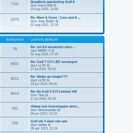
l
Quadlock aansluiting Golf 8
i
e
7141
a
B
door
frans1948
c
b
a
e
29 aug 2025, 23:40
h
e
t
k
t
r
s
i
i
Re: Meet & Greet : Cars and K…
t
2675
j
c
B
door
Joey Butter
e
k
h
e
01 aug 2021, 21:39
b
l
t
k
e
a
i
r
a
j
i
t
k
BERICHTEN
LAATSTE BERICHT
c
s
l
h
t
a
Re: Gti 8.5 laneassist uitsc…
t
e
78
a
B
door
MARC V
b
t
e
02 aug 2026, 07:24
e
s
k
r
t
i
Re: Golf 7 GTI LED vervangen
i
9931
e
j
B
door
LL7R
c
b
k
e
27 jul 2026, 09:18
h
e
l
k
t
r
a
i
Re: Welke air-intake???
i
8511
a
j
B
door
LL7R
c
t
k
e
18 jun 2026, 08:45
h
s
l
k
t
t
a
i
Re: De Golf 5 GTI Limited 240
e
9810
a
j
B
door
Tino
b
t
k
e
17 jul 2026, 06:29
e
s
l
k
r
t
a
i
Uitlaat met homologatie attes…
i
e
431
a
j
B
door
Stevecardan
c
b
t
k
e
08 jun 2023, 13:19
h
e
s
l
k
t
r
t
a
i
Golf mk 3 slaat niet aan
i
e
258
a
j
B
door
stefan
c
b
t
k
e
05 apr 2023, 21:24
h
e
s
l
k
t