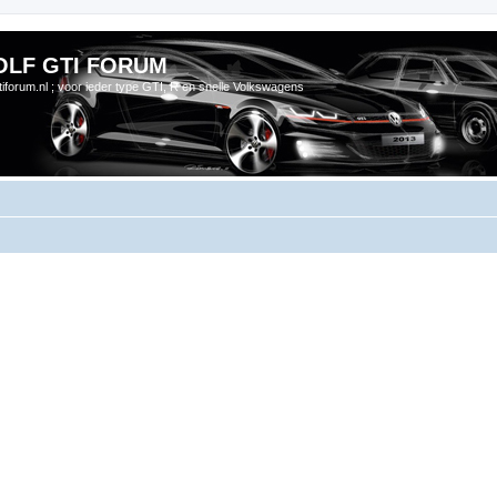
OLF GTI FORUM
gtiforum.nl ; voor ieder type GTI, R en snelle Volkswagens