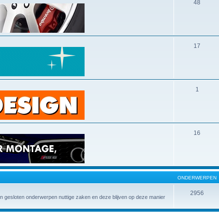
48
17
1
16
ONDERWERPEN
2956
 in gesloten onderwerpen nuttige zaken en deze blijven op deze manier