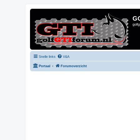
G
golf
Snelle links
V&A
Portaal
Forumoverzicht