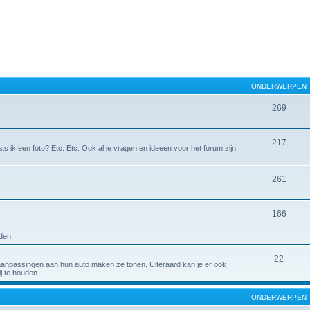
ONDERWERPEN
269
217
ts ik een foto? Etc. Etc. Ook al je vragen en ideeen voor het forum zijn
261
166
den.
22
aanpassingen aan hun auto maken ze tonen. Uiteraard kan je er ook
j te houden.
ONDERWERPEN