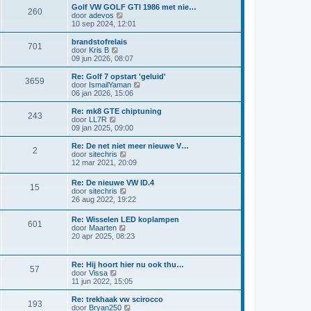
r
t
a
i
Golf VW GOLF GTI 1986 met nie…
i
e
260
a
j
B
door
adevos
c
b
t
k
e
10 sep 2024, 12:01
h
e
s
l
k
t
r
t
a
i
brandstofrelais
i
e
701
a
j
B
door
Kris B
c
b
t
k
e
09 jun 2026, 08:07
h
e
s
l
k
t
r
t
a
i
Re: Golf 7 opstart 'geluid'
i
e
3659
a
j
B
door
IsmailYaman
c
b
t
k
e
06 jan 2026, 15:06
h
e
s
l
k
t
r
t
a
i
Re: mk8 GTE chiptuning
i
e
243
a
j
B
door
LL7R
c
b
t
k
e
09 jan 2025, 09:00
h
e
s
l
k
t
r
t
a
i
Re: De net niet meer nieuwe V…
i
e
2
a
j
B
door
sitechris
c
b
t
k
e
12 mar 2021, 20:09
h
e
s
l
k
t
r
t
a
i
Re: De nieuwe VW ID.4
i
e
a
15
j
B
door
sitechris
c
b
t
k
e
26 aug 2022, 19:22
h
e
s
l
k
t
r
t
a
i
i
e
Re: Wisselen LED koplampen
a
601
j
c
b
B
door
Maarten
t
k
h
e
e
20 apr 2025, 08:23
s
l
t
r
k
t
a
i
i
e
a
c
j
b
Re: Hij hoort hier nu ook thu…
t
57
h
k
e
B
door
Vissa
s
t
l
r
e
11 jun 2022, 15:05
t
a
i
k
e
a
c
i
b
Re: trekhaak vw scirocco
t
193
h
j
e
B
door
Bryan250
s