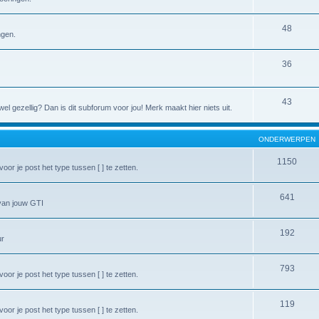
48
ngen.
36
43
l gezellig? Dan is dit subforum voor jou! Merk maakt hier niets uit.
ONDERWERPEN
1150
or je post het type tussen [ ] te zetten.
641
van jouw GTI
192
ur
793
or je post het type tussen [ ] te zetten.
119
or je post het type tussen [ ] te zetten.