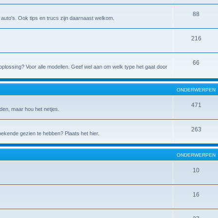
88
de auto's. Ook tips en trucs zijn daarnaast welkom.
216
66
 de oplossing? Voor alle modellen. Geef wel aan om welk type het gaat door
ONDERWERPEN
471
den, maar hou het netjes.
263
 bekende gezien te hebben? Plaats het hier.
ONDERWERPEN
10
16