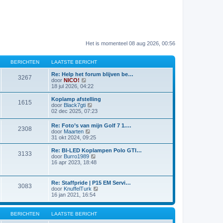
Het is momenteel 08 aug 2026, 00:56
BERICHTEN
LAATSTE BERICHT
Re: Help het forum blijven be…
3267
B
door
NICO!
e
18 jul 2026, 04:22
k
i
Koplamp afstelling
1615
j
B
door
Black7gti
k
e
02 dec 2025, 07:23
l
k
a
i
Re: Foto’s van mijn Golf 7 1.…
a
2308
j
B
door
Maarten
t
k
e
31 okt 2024, 09:25
s
l
k
t
a
i
Re: BI-LED Koplampen Polo GTI…
e
a
3133
j
B
door
Burro1989
b
t
k
e
16 apr 2023, 18:48
e
s
l
k
r
t
a
i
i
e
a
j
c
b
Re: Staffpride | P15 EM Servi…
t
3083
k
h
e
B
door
KnuffelTurk
s
l
t
r
e
16 jan 2021, 16:54
t
a
i
k
e
a
c
i
b
t
h
j
BERICHTEN
LAATSTE BERICHT
e
s
t
k
r
t