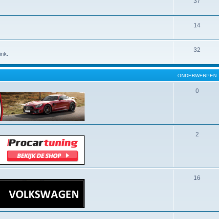
37
14
32
ink.
ONDERWERPEN
0
2
16