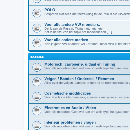
POLO
Bespreek hier alles met betrekking tot de Polo in alle uitvoeri
Voor alle andere VW monsters.
Denk aan de Passat, Tiguan, etc. etc. etc.
Zet in de titel van het topic het model tussen [....]
Voor alle andere merken.
Heb je geen VW of ander VAG product, maar vind je het hier we
TECHNIEK
Motorisch, carroserie, uitlaat en Tuning
Voor alle modellen. Geef wel aan om welk type het gaat door vo
Velgen / Banden / Onderstel / Remmen
Alles over de velgen, banden. onderstel en remmen keuzes 
Cosmetische modificaties
Voor al je body kits, bumpers, spuitwerk aan je in- en exterie
Electronica en Audio / Video
Voor alle modellen. Geef wel aan om welk type het gaat door vo
Interieur problemen / vragen
Voor alle modellen. Geef wel aan om welk type het gaat door vo