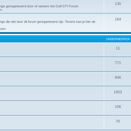
135
ings georganiseerd door of namens het Golf GTI Forum.
n.
164
s die niet door dit forum georganiseerd zijn. Tevens kan je hier de
tsen.
ONDERWERPEN
11
771
846
1053
106
70