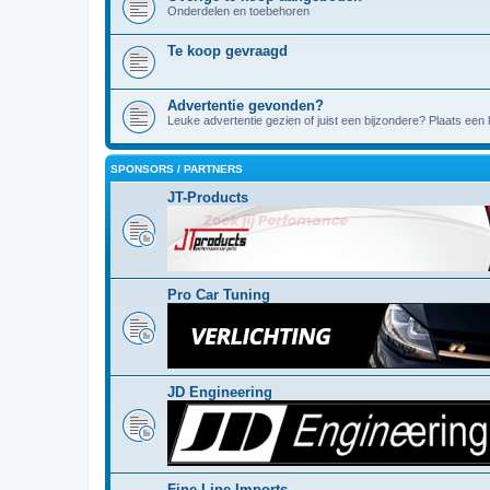
Onderdelen en toebehoren
Te koop gevraagd
Advertentie gevonden?
Leuke advertentie gezien of juist een bijzondere? Plaats een l
SPONSORS / PARTNERS
JT-Products
Pro Car Tuning
JD Engineering
Fine Line Imports