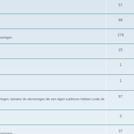
57
88
278
oeringen.
25
1
1
97
eringen, behalve de uitvoeringen die een eigen subforum hebben zoals de
3
37
voeringen.