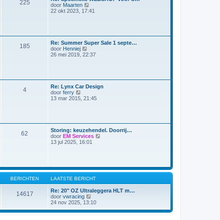
225
a
B
door
Maarten
r
a
e
22 okt 2023, 17:41
i
t
k
c
s
i
h
t
j
t
e
k
b
l
Re: Summer Super Sale 1 septe…
e
185
a
B
door
Henniej
r
a
e
26 mei 2019, 22:37
i
t
k
c
s
i
h
t
j
t
e
k
b
l
Re: Lynx Car Design
e
4
a
B
door
ferry
r
a
e
13 mar 2015, 21:45
i
t
k
c
s
i
h
t
j
t
e
k
b
l
Storing: keuzehendel. Doorrij…
e
62
a
B
door
EM Services
r
a
e
13 jul 2025, 16:01
i
t
k
c
s
i
h
t
j
t
e
k
b
l
e
a
BERICHTEN
LAATSTE BERICHT
r
a
i
t
Re: 20" OZ Ultraleggera HLT m…
c
14617
s
B
door
vwracing
h
t
e
24 nov 2025, 13:10
t
e
k
b
i
e
j