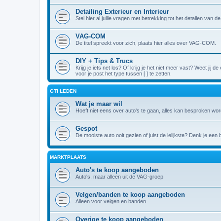
Detailing Exterieur en Interieur
Stel hier al jullie vragen met betrekking tot het detailen van 
VAG-COM
De titel spreekt voor zich, plaats hier alles over VAG-COM.
DIY + Tips & Trucs
Krijg je iets net los? Of krijg je het niet meer vast? Weet jij
voor je post het type tussen [ ] te zetten.
GTI LEDEN
Wat je maar wil
Hoeft niet eens over auto's te gaan, alles kan besproken wor
Gespot
De mooiste auto ooit gezien of juist de lelijkste? Denk je een
MARKTPLAATS
Auto's te koop aangeboden
Auto's, maar alleen uit de VAG-groep
Velgen/banden te koop aangeboden
Alleen voor velgen en banden
Overige te koop aangeboden