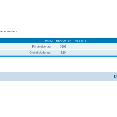
rumbeheerders.
RANG
BERICHTEN
WEBSITE
Forumeigenaar
3597
Global Moderator
920