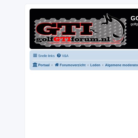
G
golf
Snelle links
V&A
Portaal
Forumoverzicht
Leden
Algemene moderato