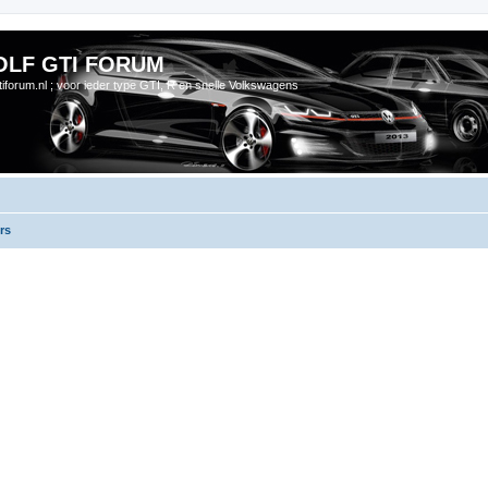
OLF GTI FORUM
gtiforum.nl ; voor ieder type GTI, R en snelle Volkswagens
rs