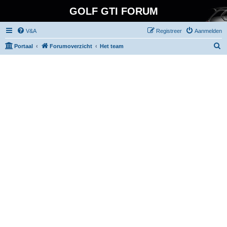
GOLF GTI FORUM
V&A
Registreer
Aanmelden
Z
Portaal
Forumoverzicht
Het team
o
e
k