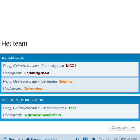
Het team
BEHEERDERS
Rang, Gebruikersnaam
Forumeigenaar
NICO!
Hoofdgroep
Forumeigenaar
Rang, Gebruikersnaam
Beheerder
Step-han
Hoofdgroep
Beheerders
ALGEMENE MODERATORS
Rang, Gebruikersnaam
Global Moderator
theo
Hoofdgroep
Algemene moderators
Ga naar
Portaal
Forumoverzicht
Alle tijden zijn
UTC+02:00