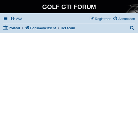
GOLF GTI FORUM
V&A
Registreer
Aanmelden
Z
Portaal
Forumoverzicht
Het team
o
e
k