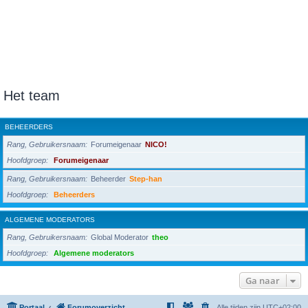
Het team
BEHEERDERS
Rang, Gebruikersnaam
Forumeigenaar
NICO!
Hoofdgroep
Forumeigenaar
Rang, Gebruikersnaam
Beheerder
Step-han
Hoofdgroep
Beheerders
ALGEMENE MODERATORS
Rang, Gebruikersnaam
Global Moderator
theo
Hoofdgroep
Algemene moderators
Ga naar
Portaal
Forumoverzicht
Alle tijden zijn
UTC+02:00