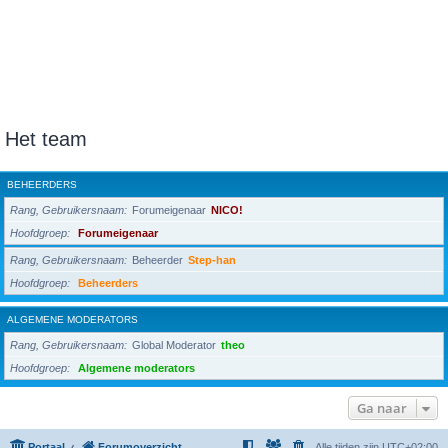
Het team
BEHEERDERS
Rang, Gebruikersnaam
Forumeigenaar
NICO!
Hoofdgroep
Forumeigenaar
Rang, Gebruikersnaam
Beheerder
Step-han
Hoofdgroep
Beheerders
ALGEMENE MODERATORS
Rang, Gebruikersnaam
Global Moderator
theo
Hoofdgroep
Algemene moderators
Ga naar
Portaal
Forumoverzicht
Alle tijden zijn
UTC+02:00