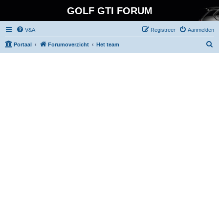
GOLF GTI FORUM
V&A
Registreer
Aanmelden
Z
Portaal
Forumoverzicht
Het team
o
e
k