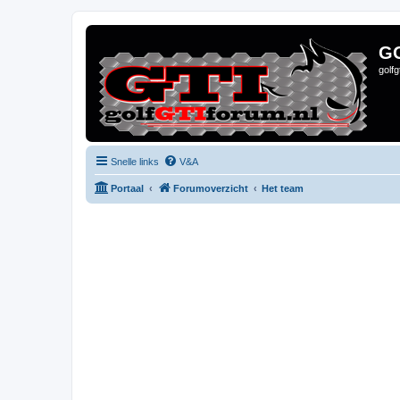
G
golf
Snelle links
V&A
Portaal
Forumoverzicht
Het team