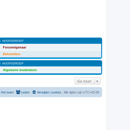
G
HOOFDGROEP
Forumeigenaar
Beheerders
G
HOOFDGROEP
Algemene moderators
Ga naar
Het team
Leden
Verwijder cookies
Alle tijden zijn
UTC+02:00