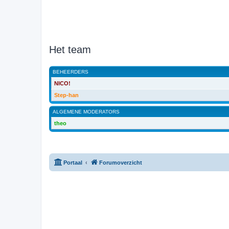
Het team
BEHEERDERS
NICO!
Step-han
ALGEMENE MODERATORS
theo
Portaal
Forumoverzicht