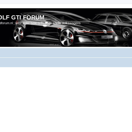
OLF GTI FORUM
gtiforum.nl ; voor ieder type GTI, R en snelle Volkswagens