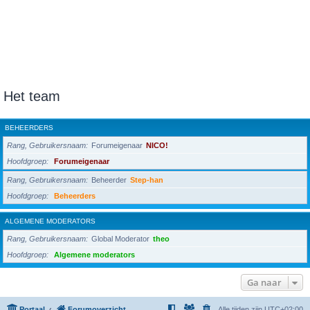
Het team
BEHEERDERS
Rang, Gebruikersnaam
Forumeigenaar
NICO!
Hoofdgroep
Forumeigenaar
Rang, Gebruikersnaam
Beheerder
Step-han
Hoofdgroep
Beheerders
ALGEMENE MODERATORS
Rang, Gebruikersnaam
Global Moderator
theo
Hoofdgroep
Algemene moderators
Ga naar
Portaal
Forumoverzicht
Alle tijden zijn
UTC+02:00