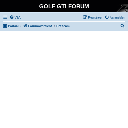
GOLF GTI FORUM
V&A
Registreer
Aanmelden
Z
Portaal
Forumoverzicht
Het team
o
e
k