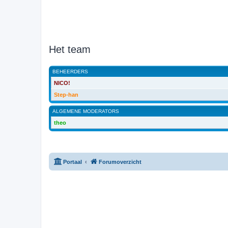
Het team
BEHEERDERS
NICO!
Step-han
ALGEMENE MODERATORS
theo
Portaal
Forumoverzicht