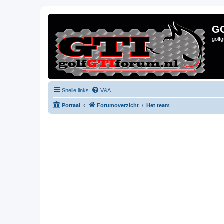
G
golf
Snelle links
V&A
Portaal
Forumoverzicht
Het team