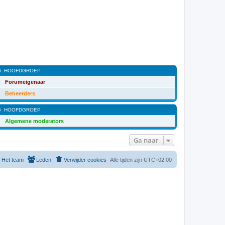
G
HOOFDGROEP
Forumeigenaar
Beheerders
G
HOOFDGROEP
Algemene moderators
Ga naar
Het team
Leden
Verwijder cookies
Alle tijden zijn
UTC+02:00