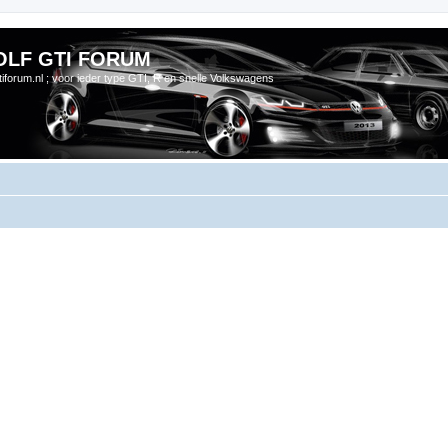
OLF GTI FORUM
gtiforum.nl ; voor ieder type GTI, R en snelle Volkswagens