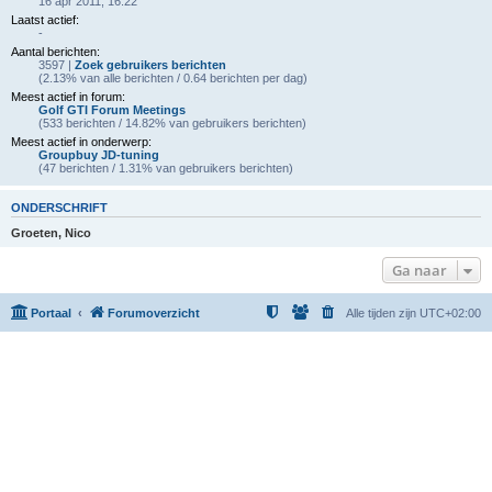
16 apr 2011, 16:22
Laatst actief:
-
Aantal berichten:
3597 |
Zoek gebruikers berichten
(2.13% van alle berichten / 0.64 berichten per dag)
Meest actief in forum:
Golf GTI Forum Meetings
(533 berichten / 14.82% van gebruikers berichten)
Meest actief in onderwerp:
Groupbuy JD-tuning
(47 berichten / 1.31% van gebruikers berichten)
ONDERSCHRIFT
Groeten, Nico
Ga naar
Portaal
Forumoverzicht
Alle tijden zijn
UTC+02:00