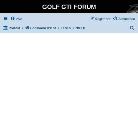
GOLF GTI FORUM
V&A
Registreer
Aanmelden
Z
Portaal
Forumoverzicht
Leden
NICO!
o
e
k