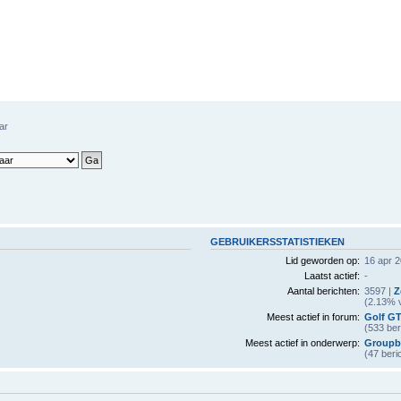
ar
GEBRUIKERSSTATISTIEKEN
Lid geworden op:
16 apr 2
Laatst actief:
-
Aantal berichten:
3597 |
Z
(2.13% v
Meest actief in forum:
Golf GT
(533 ber
Meest actief in onderwerp:
Groupb
(47 beri