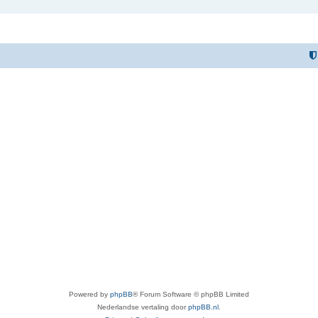
Powered by
phpBB
® Forum Software © phpBB Limited
Nederlandse vertaling door
phpBB.nl
.