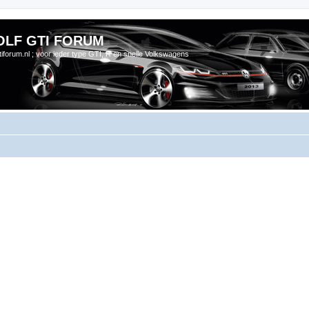
OLF GTI FORUM
gtiforum.nl ; voor ieder type GTI, R en snelle Volkswagens