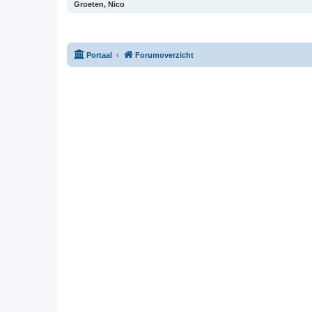
Groeten, Nico
Portaal
Forumoverzicht