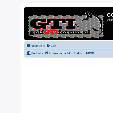
G
golf
Snelle links
V&A
Portaal
Forumoverzicht
Leden
NICO!