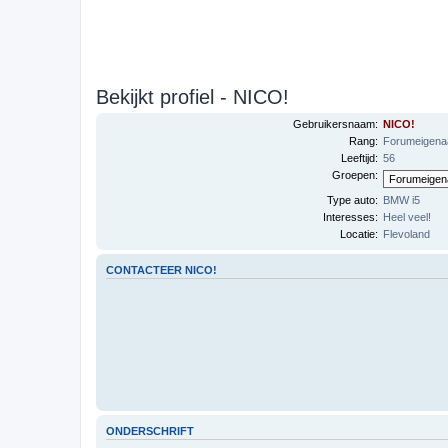
Bekijkt profiel - NICO!
Gebruikersnaam:
NICO!
Rang:
Forumeigena
Leeftijd:
56
Groepen:
Type auto:
BMW i5
Interesses:
Heel veel!
Locatie:
Flevoland
CONTACTEER NICO!
ONDERSCHRIFT