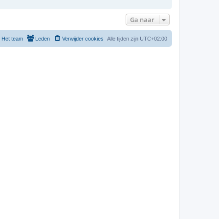
Ga naar
Het team
Leden
Verwijder cookies
Alle tijden zijn
UTC+02:00