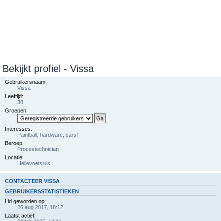
Bekijkt profiel - Vissa
Gebruikersnaam:
Vissa
Leeftijd:
38
Groepen:
Interesses:
Paintball, hardware, cars!
Beroep:
Procestechnician
Locatie:
Hellevoetsluis
CONTACTEER VISSA
GEBRUIKERSSTATISTIEKEN
Lid geworden op:
26 aug 2017, 18:12
Laatst actief: