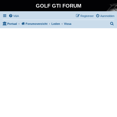
GOLF GTI FORUM
V&A
Registreer
Aanmelden
Z
Portaal
Forumoverzicht
Leden
Vissa
o
e
k