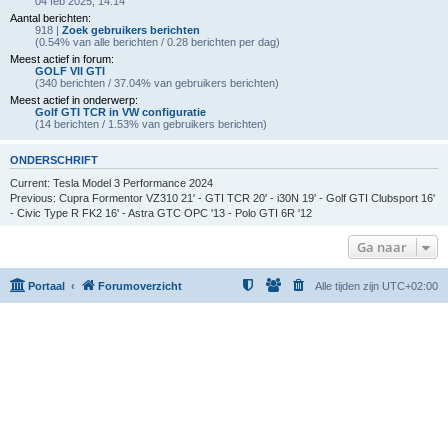
04 feb 2025, 14:14
Aantal berichten:
918 |
Zoek gebruikers berichten
(0.54% van alle berichten / 0.28 berichten per dag)
Meest actief in forum:
GOLF VII GTI
(340 berichten / 37.04% van gebruikers berichten)
Meest actief in onderwerp:
Golf GTI TCR in VW configuratie
(14 berichten / 1.53% van gebruikers berichten)
ONDERSCHRIFT
Current: Tesla Model 3 Performance 2024
Previous: Cupra Formentor VZ310 21' - GTI TCR 20' - i30N 19' - Golf GTI Clubsport 16'
- Civic Type R FK2 16' - Astra GTC OPC '13 - Polo GTI 6R '12
Ga naar
Portaal
Forumoverzicht
Alle tijden zijn
UTC+02:00