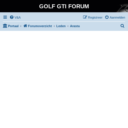
GOLF GTI FORUM
V&A
Registreer
Aanmelden
Z
Portaal
Forumoverzicht
Leden
Arasta
o
e
k