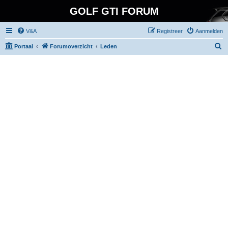
GOLF GTI FORUM
V&A
Registreer
Aanmelden
Z
Portaal
Forumoverzicht
Leden
o
e
k