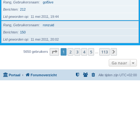
Rang, Gebruikersnaam
gol5ive
Berichten
212
Lid geworden op
11 mei 2011, 19:44
Rang, Gebruikersnaam
ronzuid
Berichten
150
Lid geworden op
11 mei 2011, 20:02
Pagina
1
van
113
1
2
3
4
5
113
Volgende
5650 gebruikers
…
Ga naar
Portaal
Forumoverzicht
Alle tijden zijn
UTC+02:00