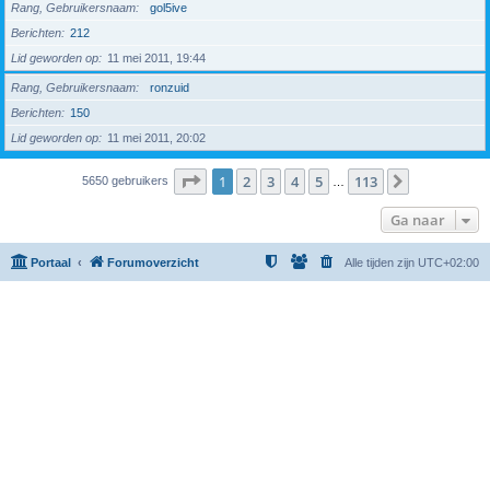
Rang, Gebruikersnaam
gol5ive
Berichten
212
Lid geworden op
11 mei 2011, 19:44
Rang, Gebruikersnaam
ronzuid
Berichten
150
Lid geworden op
11 mei 2011, 20:02
Pagina
1
van
113
1
2
3
4
5
113
Volgende
5650 gebruikers
…
Ga naar
Portaal
Forumoverzicht
Alle tijden zijn
UTC+02:00