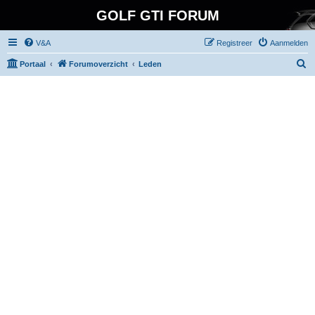
GOLF GTI FORUM
V&A
Registreer
Aanmelden
Z
Portaal
Forumoverzicht
Leden
o
e
k