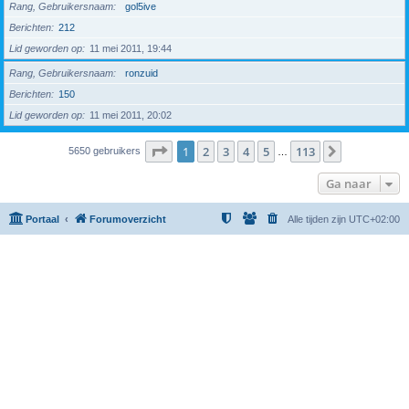
Rang, Gebruikersnaam
gol5ive
Berichten
212
Lid geworden op
11 mei 2011, 19:44
Rang, Gebruikersnaam
ronzuid
Berichten
150
Lid geworden op
11 mei 2011, 20:02
Pagina
1
van
113
1
2
3
4
5
113
Volgende
5650 gebruikers
…
Ga naar
Portaal
Forumoverzicht
Alle tijden zijn
UTC+02:00