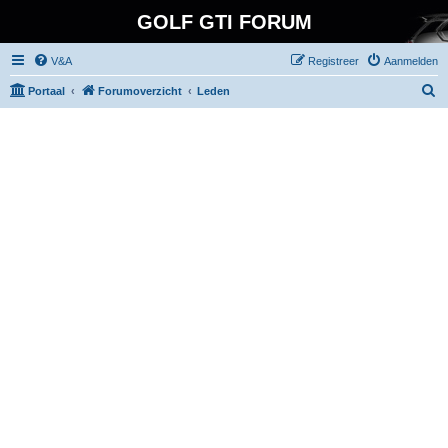
GOLF GTI FORUM
V&A
Registreer
Aanmelden
Z
Portaal
Forumoverzicht
Leden
o
e
k