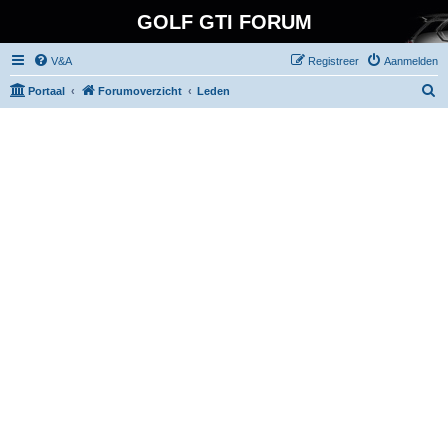
GOLF GTI FORUM
V&A
Registreer
Aanmelden
Z
Portaal
Forumoverzicht
Leden
o
e
k