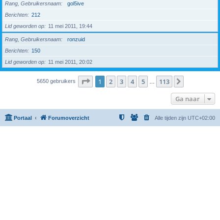
Rang, Gebruikersnaam
gol5ive
Berichten
212
Lid geworden op
11 mei 2011, 19:44
Rang, Gebruikersnaam
ronzuid
Berichten
150
Lid geworden op
11 mei 2011, 20:02
Pagina
1
van
113
1
2
3
4
5
113
Volgende
5650 gebruikers
…
Ga naar
Portaal
Forumoverzicht
Alle tijden zijn
UTC+02:00