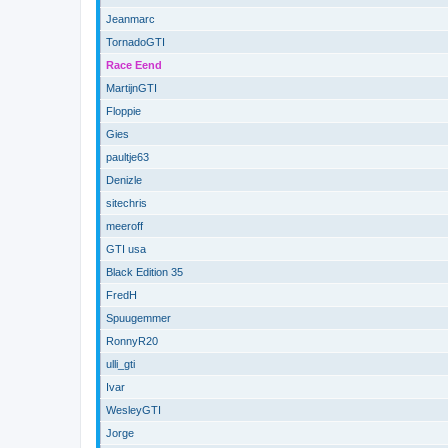
Jeanmarc
TornadoGTI
Race Eend
MartijnGTI
Floppie
Gies
paultje63
Denizle
sitechris
meeroff
GTI usa
Black Edition 35
FredH
Spuugemmer
RonnyR20
ulli_gti
Ivar
WesleyGTI
Jorge