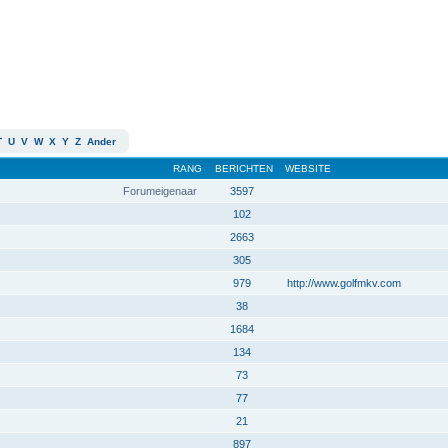
T
U
V
W
X
Y
Z
Ander
RANG
BERICHTEN
WEBSITE
Forumeigenaar
3597
102
2663
305
979
http://www.golfmkv.com
38
1684
134
73
77
21
897