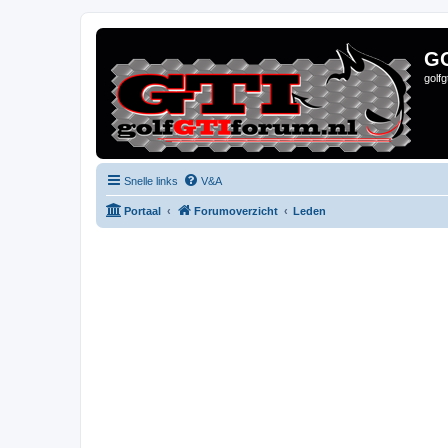
G
golf
Snelle links
V&A
Portaal
Forumoverzicht
Leden