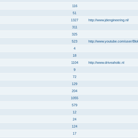
116
51
1327
http://www.jdengineering.nl/
311
325
523
http://www.youtube.com/user/Bl
4
18
1104
http://www.driveaholic.nl
9
72
129
204
1055
579
12
24
124
17