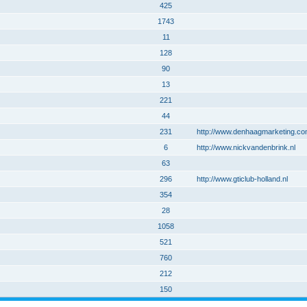
425
1743
11
128
90
13
221
44
231
http://www.denhaagmarketing.c
6
http://www.nickvandenbrink.nl
63
296
http://www.gticlub-holland.nl
354
28
1058
521
760
212
150