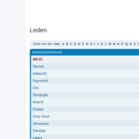
Leden
Zoek een lid
•
Alle
A
B
C
D
E
F
G
H
I
J
K
L
M
N
O
P
Q
R
S
GEBRUIKERSNAAM
NICO!
Werner
Edition30
Raymond
Dirk
Demisgti6
RobvR
Robbie
Grey Devil
mhoutman
Edwingti
rabies