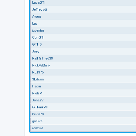
LucaGTI
Jeffreyvdt
Avans
Lay
juventus
Cor GTI
GTI_6
Joey
Ralf GTI ed30
NickVdBrink
RL1975
3Edition
Hagar
NielsM
JonasV
GTI-mkVII
kevin78
gol5ive
ronzuid