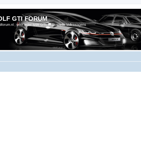
OLF GTI FORUM
gtiforum.nl ; voor ieder type GTI, R en snelle Volkswagens