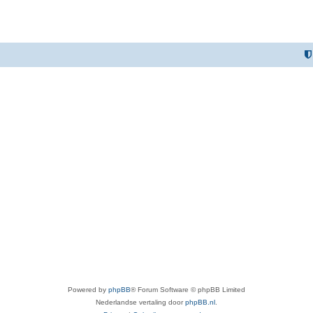
Powered by
phpBB
® Forum Software © phpBB Limited
Nederlandse vertaling door
phpBB.nl
.