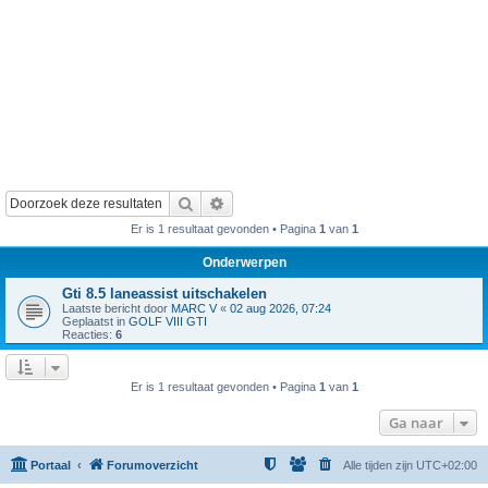
Zoek
Uitgebreid zoeken
Er is 1 resultaat gevonden • Pagina
1
van
1
Onderwerpen
Gti 8.5 laneassist uitschakelen
Laatste bericht door
MARC V
«
02 aug 2026, 07:24
Geplaatst in
GOLF VIII GTI
Reacties:
6
Er is 1 resultaat gevonden • Pagina
1
van
1
Ga naar
Portaal
Forumoverzicht
Alle tijden zijn
UTC+02:00