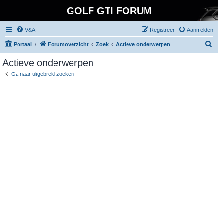
GOLF GTI FORUM
V&A
Registreer
Aanmelden
Z
Portaal
Forumoverzicht
Zoek
Actieve onderwerpen
o
Actieve onderwerpen
e
Ga naar uitgebreid zoeken
k