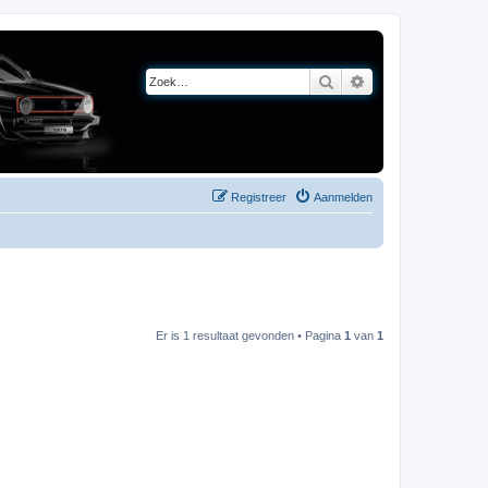
Zoek
Uitgebreid zoeken
Registreer
Aanmelden
Er is 1 resultaat gevonden • Pagina
1
van
1