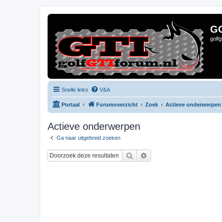
G
golf
Snelle links
V&A
Portaal
Forumoverzicht
Zoek
Actieve onderwerpen
Actieve onderwerpen
Ga naar uitgebreid zoeken
Zoek
Uitgebreid zoeken