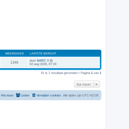
WEERGAVES
LAATSTE BERICHT
door
MARC V
1346
02 aug 2026, 07:24
Er is 1 resultaat gevonden • Pagina
1
van
1
Ga naar
Het team
Leden
Verwijder cookies
Alle tijden zijn
UTC+02:00