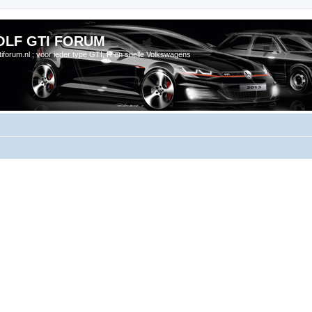
OLF GTI FORUM
gtiforum.nl ; voor ieder type GTI, R en snelle Volkswagens