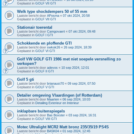
Geplaatst in
GOLF VII GTI
Welk type shockdempers 50 of 55 mm
Laatste bericht door
APosma
«
07 okt 2024, 20:58
Geplaatst in
GOLF VII GTI
Stationair toerental
Laatste bericht door
Camgovaert
«
07 okt 2024, 09:48
Geplaatst in
GOLF I GTI
Schokkende en ploffende GTI
Laatste bericht door
swkok26
«
26 sep 2024, 18:39
Geplaatst in
GOLF VI GTI
Golf VW GOLF GTI 1986 met niet soepele versnelling zo
verkopen?
Laatste bericht door
adevos
«
10 sep 2024, 12:01
Geplaatst in
GOLF II GTI
Golf 5 gti
Laatste bericht door
brianaust70
«
09 sep 2024, 07:50
Geplaatst in
GOLF V GTI
Detailer omgeving Vlaardingen (of Rotterdam)
Laatste bericht door
Maarten
«
06 sep 2024, 10:03
Geplaatst in
Detailing Exterieur en Interieur
inklapbare buitenspiegels
Laatste bericht door
Bas Boxster
«
03 sep 2024, 16:31
Geplaatst in
GOLF VIII GTI
Motec Ultralight MCR2 Matt bronz 235/35/19 PS4S
Laatste bericht door
BASK04
«
01 sep 2024, 12:45