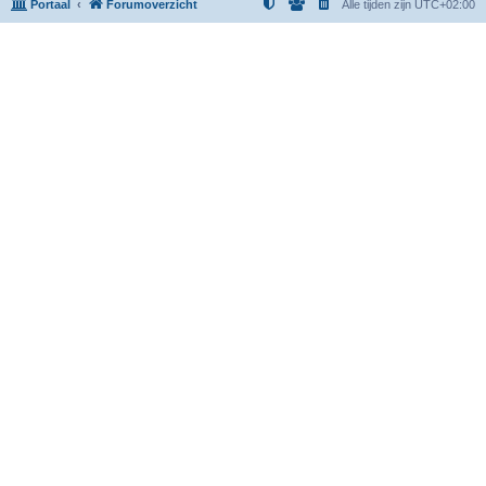
Portaal
Forumoverzicht
Alle tijden zijn
UTC+02:00