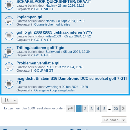
SCHAKELPOOK QUICKSHIFTER; DRAAIT
Laatste bericht door
Nadim
«
28 apr 2024, 22:18
Geplaatst in
GOLF VII GTI
koplampen gti
Laatste bericht door
Nadim
«
09 apr 2024, 02:19
Geplaatst in
Cosmetische modificaties
golf 5 gti 2008 /2009 trekhaak inleren ????
Laatste bericht door
willem2309
«
05 apr 2024, 14:52
Geplaatst in
GOLF V GTI
Trilling/stuiteren golf 7 gte
Laatste bericht door
Berkwood
«
05 apr 2024, 12:39
Geplaatst in
GOLF GTE
Problemen ventilatie gti
Laatste bericht door
RTC1
«
23 feb 2024, 11:45
Geplaatst in
GOLF VII GTI
mag dicht Bilstein B16 Damptronic DCC schroefset golf 7 GTI
/ R
Laatste bericht door
vwracing
«
09 feb 2024, 10:29
Geplaatst in
Overige te koop aangeboden
Pagina
1
van
20
1
2
3
4
5
20
V
Er zijn meer dan 1000 resultaten gevonden
…
Ga naar