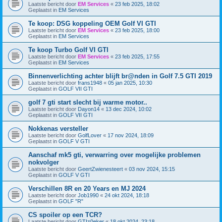
Laatste bericht door
EM Services
«
23 feb 2025, 18:02
Geplaatst in
EM Services
Te koop: DSG koppeling OEM Golf VI GTI
Laatste bericht door
EM Services
«
23 feb 2025, 18:00
Geplaatst in
EM Services
Te koop Turbo Golf VI GTI
Laatste bericht door
EM Services
«
23 feb 2025, 17:55
Geplaatst in
EM Services
Binnenverlichting achter blijft br@nden in Golf 7.5 GTI 2019
Laatste bericht door
frans1948
«
05 jan 2025, 10:30
Geplaatst in
GOLF VII GTI
golf 7 gti start slecht bij warme motor..
Laatste bericht door
Dayon14
«
13 dec 2024, 10:02
Geplaatst in
GOLF VII GTI
Nokkenas versteller
Laatste bericht door
GolfLover
«
17 nov 2024, 18:09
Geplaatst in
GOLF V GTI
Aanschaf mk5 gti, verwarring over mogelijke problemen
nokvolger
Laatste bericht door
GeertZwienesteert
«
03 nov 2024, 15:15
Geplaatst in
GOLF V GTI
Verschillen 8R en 20 Years en MJ 2024
Laatste bericht door
Job1990
«
24 okt 2024, 18:18
Geplaatst in
GOLF "R"
CS spoiler op een TCR?
Laatste bericht door
GTIz0eker
«
18 okt 2024, 23:18