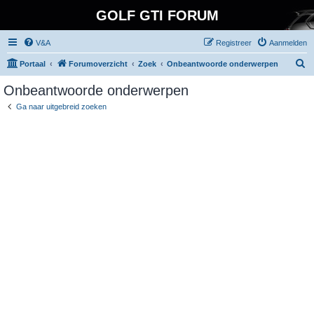
GOLF GTI FORUM
V&A
Registreer
Aanmelden
Z
Portaal
Forumoverzicht
Zoek
Onbeantwoorde onderwerpen
o
Onbeantwoorde onderwerpen
e
Ga naar uitgebreid zoeken
k