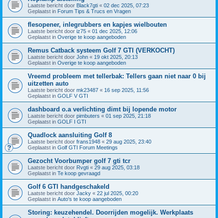
Laatste bericht door
Black7gti
«
02 dec 2025, 07:23
Geplaatst in
Forum Tips & Trucs en Vragen
flesopener, inlegrubbers en kapjes wielbouten
Laatste bericht door
iz75
«
01 dec 2025, 12:06
Geplaatst in
Overige te koop aangeboden
Remus Catback systeem Golf 7 GTI (VERKOCHT)
Laatste bericht door
John
«
19 okt 2025, 20:13
Geplaatst in
Overige te koop aangeboden
Vreemd probleem met tellerbak: Tellers gaan niet naar 0 bij
uitzetten auto
Laatste bericht door
mk23487
«
16 sep 2025, 11:56
Geplaatst in
GOLF V GTI
dashboard o.a verlichting dimt bij lopende motor
Laatste bericht door
pimbuters
«
01 sep 2025, 21:18
Geplaatst in
GOLF I GTI
Quadlock aansluiting Golf 8
Laatste bericht door
frans1948
«
29 aug 2025, 23:40
Geplaatst in
Golf GTI Forum Meetings
Gezocht Voorbumper golf 7 gti tcr
Laatste bericht door
Rvgti
«
29 aug 2025, 03:18
Geplaatst in
Te koop gevraagd
Golf 6 GTI handgeschakeld
Laatste bericht door
Jacky
«
22 jul 2025, 00:20
Geplaatst in
Auto's te koop aangeboden
Storing: keuzehendel. Doorrijden mogelijk. Werkplaats