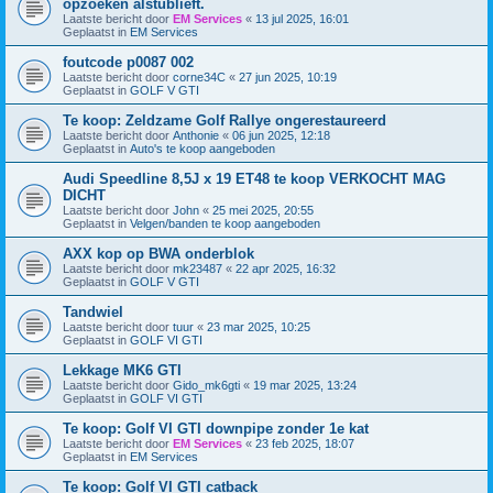
opzoeken alstublieft.
Laatste bericht door
EM Services
«
13 jul 2025, 16:01
Geplaatst in
EM Services
foutcode p0087 002
Laatste bericht door
corne34C
«
27 jun 2025, 10:19
Geplaatst in
GOLF V GTI
Te koop: Zeldzame Golf Rallye ongerestaureerd
Laatste bericht door
Anthonie
«
06 jun 2025, 12:18
Geplaatst in
Auto's te koop aangeboden
Audi Speedline 8,5J x 19 ET48 te koop VERKOCHT MAG
DICHT
Laatste bericht door
John
«
25 mei 2025, 20:55
Geplaatst in
Velgen/banden te koop aangeboden
AXX kop op BWA onderblok
Laatste bericht door
mk23487
«
22 apr 2025, 16:32
Geplaatst in
GOLF V GTI
Tandwiel
Laatste bericht door
tuur
«
23 mar 2025, 10:25
Geplaatst in
GOLF VI GTI
Lekkage MK6 GTI
Laatste bericht door
Gido_mk6gti
«
19 mar 2025, 13:24
Geplaatst in
GOLF VI GTI
Te koop: Golf VI GTI downpipe zonder 1e kat
Laatste bericht door
EM Services
«
23 feb 2025, 18:07
Geplaatst in
EM Services
Te koop: Golf VI GTI catback