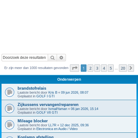
Zoek
Uitgebreid zoeken
Pagina
1
van
20
1
2
3
4
5
20
V
Er zijn meer dan 1000 resultaten gevonden
…
Onderwerpen
brandstofrelais
Laatste bericht door
Kris B
«
09 jun 2026, 08:07
Geplaatst in
GOLF I GTI
Zijkussens vervangen/repareren
Laatste bericht door
IsmailYaman
«
06 jan 2026, 15:14
Geplaatst in
GOLF VII GTI
Mileage blocker
Laatste bericht door
LL7R
«
12 dec 2025, 09:36
Geplaatst in
Electronica en Audio / Video
Koplamp afstelling