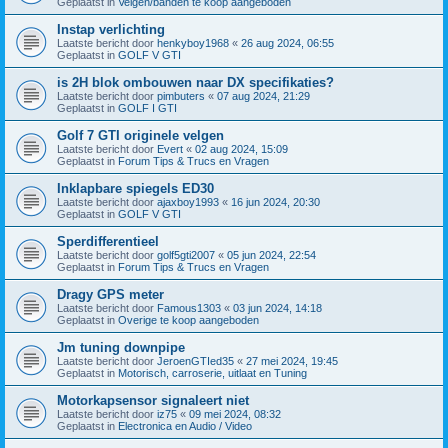
Geplaatst in
Velgen/banden te koop aangeboden
Instap verlichting
Laatste bericht door
henkyboy1968
«
26 aug 2024, 06:55
Geplaatst in
GOLF V GTI
is 2H blok ombouwen naar DX specifikaties?
Laatste bericht door
pimbuters
«
07 aug 2024, 21:29
Geplaatst in
GOLF I GTI
Golf 7 GTI originele velgen
Laatste bericht door
Evert
«
02 aug 2024, 15:09
Geplaatst in
Forum Tips & Trucs en Vragen
Inklapbare spiegels ED30
Laatste bericht door
ajaxboy1993
«
16 jun 2024, 20:30
Geplaatst in
GOLF V GTI
Sperdifferentieel
Laatste bericht door
golf5gti2007
«
05 jun 2024, 22:54
Geplaatst in
Forum Tips & Trucs en Vragen
Dragy GPS meter
Laatste bericht door
Famous1303
«
03 jun 2024, 14:18
Geplaatst in
Overige te koop aangeboden
Jm tuning downpipe
Laatste bericht door
JeroenGTIed35
«
27 mei 2024, 19:45
Geplaatst in
Motorisch, carroserie, uitlaat en Tuning
Motorkapsensor signaleert niet
Laatste bericht door
iz75
«
09 mei 2024, 08:32
Geplaatst in
Electronica en Audio / Video