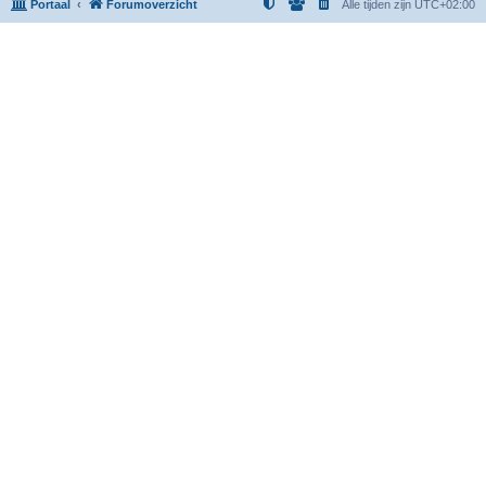
Portaal
Forumoverzicht
Alle tijden zijn
UTC+02:00