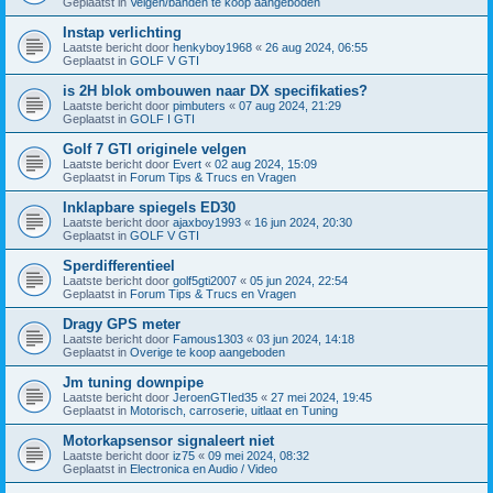
Geplaatst in
Velgen/banden te koop aangeboden
Instap verlichting
Laatste bericht door
henkyboy1968
«
26 aug 2024, 06:55
Geplaatst in
GOLF V GTI
is 2H blok ombouwen naar DX specifikaties?
Laatste bericht door
pimbuters
«
07 aug 2024, 21:29
Geplaatst in
GOLF I GTI
Golf 7 GTI originele velgen
Laatste bericht door
Evert
«
02 aug 2024, 15:09
Geplaatst in
Forum Tips & Trucs en Vragen
Inklapbare spiegels ED30
Laatste bericht door
ajaxboy1993
«
16 jun 2024, 20:30
Geplaatst in
GOLF V GTI
Sperdifferentieel
Laatste bericht door
golf5gti2007
«
05 jun 2024, 22:54
Geplaatst in
Forum Tips & Trucs en Vragen
Dragy GPS meter
Laatste bericht door
Famous1303
«
03 jun 2024, 14:18
Geplaatst in
Overige te koop aangeboden
Jm tuning downpipe
Laatste bericht door
JeroenGTIed35
«
27 mei 2024, 19:45
Geplaatst in
Motorisch, carroserie, uitlaat en Tuning
Motorkapsensor signaleert niet
Laatste bericht door
iz75
«
09 mei 2024, 08:32
Geplaatst in
Electronica en Audio / Video