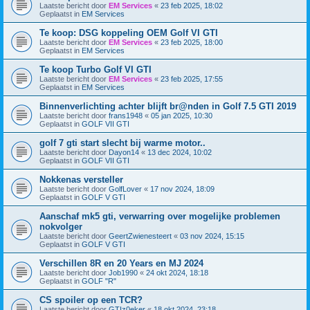
Laatste bericht door
EM Services
«
23 feb 2025, 18:02
Geplaatst in
EM Services
Te koop: DSG koppeling OEM Golf VI GTI
Laatste bericht door
EM Services
«
23 feb 2025, 18:00
Geplaatst in
EM Services
Te koop Turbo Golf VI GTI
Laatste bericht door
EM Services
«
23 feb 2025, 17:55
Geplaatst in
EM Services
Binnenverlichting achter blijft br@nden in Golf 7.5 GTI 2019
Laatste bericht door
frans1948
«
05 jan 2025, 10:30
Geplaatst in
GOLF VII GTI
golf 7 gti start slecht bij warme motor..
Laatste bericht door
Dayon14
«
13 dec 2024, 10:02
Geplaatst in
GOLF VII GTI
Nokkenas versteller
Laatste bericht door
GolfLover
«
17 nov 2024, 18:09
Geplaatst in
GOLF V GTI
Aanschaf mk5 gti, verwarring over mogelijke problemen
nokvolger
Laatste bericht door
GeertZwienesteert
«
03 nov 2024, 15:15
Geplaatst in
GOLF V GTI
Verschillen 8R en 20 Years en MJ 2024
Laatste bericht door
Job1990
«
24 okt 2024, 18:18
Geplaatst in
GOLF "R"
CS spoiler op een TCR?
Laatste bericht door
GTIz0eker
«
18 okt 2024, 23:18