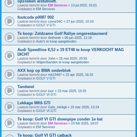
opzoeken alstublieft.
Laatste bericht door
EM Services
«
13 jul 2025, 16:01
Geplaatst in
EM Services
foutcode p0087 002
Laatste bericht door
corne34C
«
27 jun 2025, 10:19
Geplaatst in
GOLF V GTI
Te koop: Zeldzame Golf Rallye ongerestaureerd
Laatste bericht door
Anthonie
«
06 jun 2025, 12:18
Geplaatst in
Auto's te koop aangeboden
Audi Speedline 8,5J x 19 ET48 te koop VERKOCHT MAG
DICHT
Laatste bericht door
John
«
25 mei 2025, 20:55
Geplaatst in
Velgen/banden te koop aangeboden
AXX kop op BWA onderblok
Laatste bericht door
mk23487
«
22 apr 2025, 16:32
Geplaatst in
GOLF V GTI
Tandwiel
Laatste bericht door
tuur
«
23 mar 2025, 10:25
Geplaatst in
GOLF VI GTI
Lekkage MK6 GTI
Laatste bericht door
Gido_mk6gti
«
19 mar 2025, 13:24
Geplaatst in
GOLF VI GTI
Te koop: Golf VI GTI downpipe zonder 1e kat
Laatste bericht door
EM Services
«
23 feb 2025, 18:07
Geplaatst in
EM Services
Te koop: Golf VI GTI catback