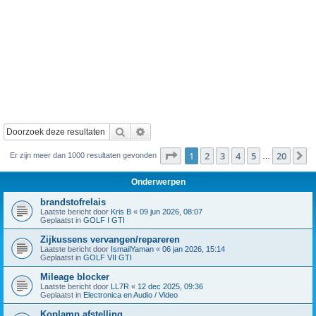
Zoek
Uitgebreid zoeken
Pagina
1
van
20
1
2
3
4
5
20
V
Er zijn meer dan 1000 resultaten gevonden
…
Onderwerpen
brandstofrelais
Laatste bericht door
Kris B
«
09 jun 2026, 08:07
Geplaatst in
GOLF I GTI
Zijkussens vervangen/repareren
Laatste bericht door
IsmailYaman
«
06 jan 2026, 15:14
Geplaatst in
GOLF VII GTI
Mileage blocker
Laatste bericht door
LL7R
«
12 dec 2025, 09:36
Geplaatst in
Electronica en Audio / Video
Koplamp afstelling