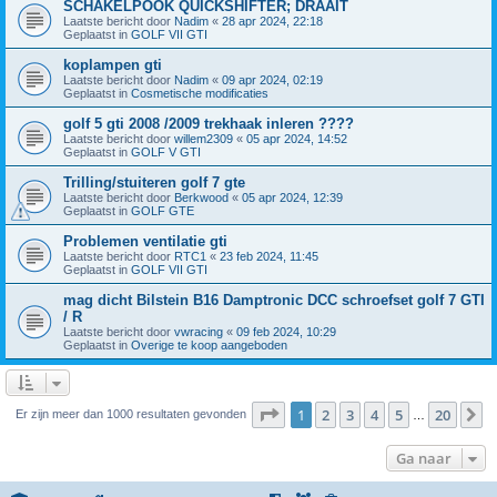
SCHAKELPOOK QUICKSHIFTER; DRAAIT
Laatste bericht door
Nadim
«
28 apr 2024, 22:18
Geplaatst in
GOLF VII GTI
koplampen gti
Laatste bericht door
Nadim
«
09 apr 2024, 02:19
Geplaatst in
Cosmetische modificaties
golf 5 gti 2008 /2009 trekhaak inleren ????
Laatste bericht door
willem2309
«
05 apr 2024, 14:52
Geplaatst in
GOLF V GTI
Trilling/stuiteren golf 7 gte
Laatste bericht door
Berkwood
«
05 apr 2024, 12:39
Geplaatst in
GOLF GTE
Problemen ventilatie gti
Laatste bericht door
RTC1
«
23 feb 2024, 11:45
Geplaatst in
GOLF VII GTI
mag dicht Bilstein B16 Damptronic DCC schroefset golf 7 GTI
/ R
Laatste bericht door
vwracing
«
09 feb 2024, 10:29
Geplaatst in
Overige te koop aangeboden
Pagina
1
van
20
1
2
3
4
5
20
V
Er zijn meer dan 1000 resultaten gevonden
…
Ga naar