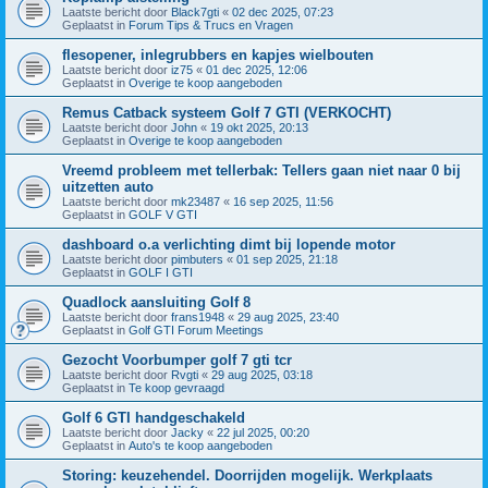
Laatste bericht door
Black7gti
«
02 dec 2025, 07:23
Geplaatst in
Forum Tips & Trucs en Vragen
flesopener, inlegrubbers en kapjes wielbouten
Laatste bericht door
iz75
«
01 dec 2025, 12:06
Geplaatst in
Overige te koop aangeboden
Remus Catback systeem Golf 7 GTI (VERKOCHT)
Laatste bericht door
John
«
19 okt 2025, 20:13
Geplaatst in
Overige te koop aangeboden
Vreemd probleem met tellerbak: Tellers gaan niet naar 0 bij
uitzetten auto
Laatste bericht door
mk23487
«
16 sep 2025, 11:56
Geplaatst in
GOLF V GTI
dashboard o.a verlichting dimt bij lopende motor
Laatste bericht door
pimbuters
«
01 sep 2025, 21:18
Geplaatst in
GOLF I GTI
Quadlock aansluiting Golf 8
Laatste bericht door
frans1948
«
29 aug 2025, 23:40
Geplaatst in
Golf GTI Forum Meetings
Gezocht Voorbumper golf 7 gti tcr
Laatste bericht door
Rvgti
«
29 aug 2025, 03:18
Geplaatst in
Te koop gevraagd
Golf 6 GTI handgeschakeld
Laatste bericht door
Jacky
«
22 jul 2025, 00:20
Geplaatst in
Auto's te koop aangeboden
Storing: keuzehendel. Doorrijden mogelijk. Werkplaats