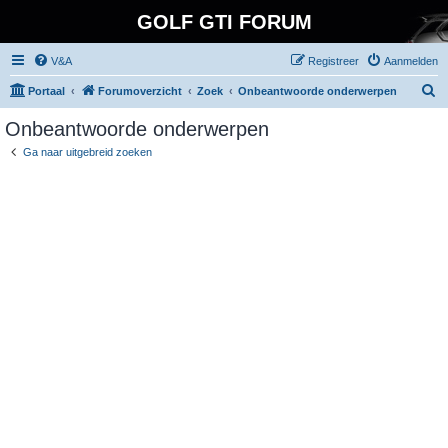
GOLF GTI FORUM
V&A
Registreer
Aanmelden
Z
Portaal
Forumoverzicht
Zoek
Onbeantwoorde onderwerpen
o
Onbeantwoorde onderwerpen
e
Ga naar uitgebreid zoeken
k