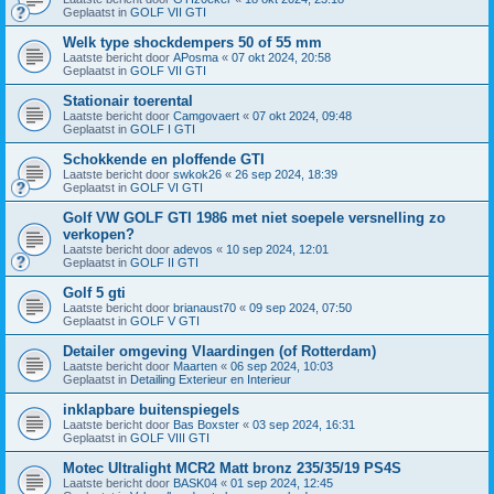
Geplaatst in
GOLF VII GTI
Welk type shockdempers 50 of 55 mm
Laatste bericht door
APosma
«
07 okt 2024, 20:58
Geplaatst in
GOLF VII GTI
Stationair toerental
Laatste bericht door
Camgovaert
«
07 okt 2024, 09:48
Geplaatst in
GOLF I GTI
Schokkende en ploffende GTI
Laatste bericht door
swkok26
«
26 sep 2024, 18:39
Geplaatst in
GOLF VI GTI
Golf VW GOLF GTI 1986 met niet soepele versnelling zo
verkopen?
Laatste bericht door
adevos
«
10 sep 2024, 12:01
Geplaatst in
GOLF II GTI
Golf 5 gti
Laatste bericht door
brianaust70
«
09 sep 2024, 07:50
Geplaatst in
GOLF V GTI
Detailer omgeving Vlaardingen (of Rotterdam)
Laatste bericht door
Maarten
«
06 sep 2024, 10:03
Geplaatst in
Detailing Exterieur en Interieur
inklapbare buitenspiegels
Laatste bericht door
Bas Boxster
«
03 sep 2024, 16:31
Geplaatst in
GOLF VIII GTI
Motec Ultralight MCR2 Matt bronz 235/35/19 PS4S
Laatste bericht door
BASK04
«
01 sep 2024, 12:45