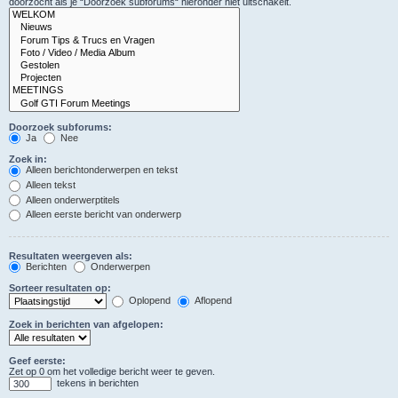
doorzocht als je “Doorzoek subforums“ hieronder niet uitschakelt.
Doorzoek subforums:
Ja
Nee
Zoek in:
Alleen berichtonderwerpen en tekst
Alleen tekst
Alleen onderwerptitels
Alleen eerste bericht van onderwerp
Resultaten weergeven als:
Berichten
Onderwerpen
Sorteer resultaten op:
Oplopend
Aflopend
Zoek in berichten van afgelopen:
Geef eerste:
Zet op 0 om het volledige bericht weer te geven.
tekens in berichten