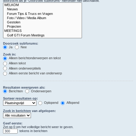
doorzocht als je “Doorzoek subforums“ hieronder niet uitschakelt.
Doorzoek subforums:
Ja
Nee
Zoek in:
Alleen berichtonderwerpen en tekst
Alleen tekst
Alleen onderwerptitels
Alleen eerste bericht van onderwerp
Resultaten weergeven als:
Berichten
Onderwerpen
Sorteer resultaten op:
Oplopend
Aflopend
Zoek in berichten van afgelopen:
Geef eerste:
Zet op 0 om het volledige bericht weer te geven.
tekens in berichten