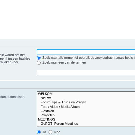
elk woord dat niet
Zoek naar alle termen of gebruik de zoekopdracht zoals het is 
r een
|
tussen haakjes
n joker voor
Zoek naar één van de termen
orden automatisch
Ja
Nee