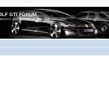
OLF GTI FORUM
gtiforum.nl ; voor ieder type GTI, R en snelle Volkswagens