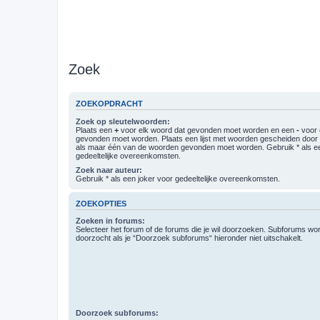
Zoek
ZOEKOPDRACHT
Zoek op sleutelwoorden:
Plaats een
+
voor elk woord dat gevonden moet worden en een
-
voor 
gevonden moet worden. Plaats een lijst met woorden gescheiden doo
als maar één van de woorden gevonden moet worden. Gebruik * als ee
gedeeltelijke overeenkomsten.
Zoek naar auteur:
Gebruik * als een joker voor gedeeltelijke overeenkomsten.
ZOEKOPTIES
Zoeken in forums:
Selecteer het forum of de forums die je wil doorzoeken. Subforums w
doorzocht als je “Doorzoek subforums“ hieronder niet uitschakelt.
Doorzoek subforums: