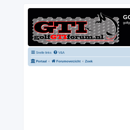
G
golf
Snelle links
V&A
Portaal
Forumoverzicht
Zoek