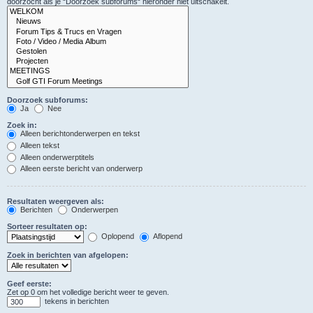
doorzocht als je “Doorzoek subforums“ hieronder niet uitschakelt.
Doorzoek subforums:
Ja
Nee
Zoek in:
Alleen berichtonderwerpen en tekst
Alleen tekst
Alleen onderwerptitels
Alleen eerste bericht van onderwerp
Resultaten weergeven als:
Berichten
Onderwerpen
Sorteer resultaten op:
Oplopend
Aflopend
Zoek in berichten van afgelopen:
Geef eerste:
Zet op 0 om het volledige bericht weer te geven.
tekens in berichten