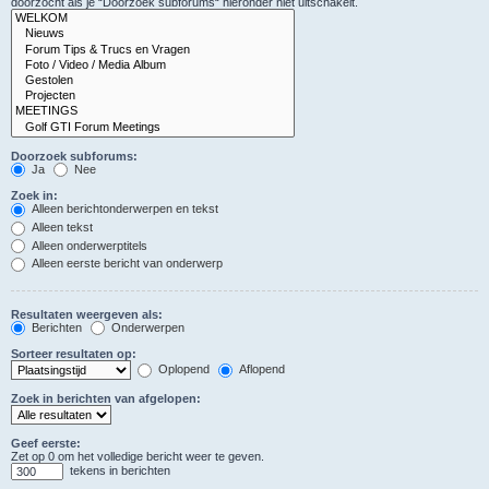
doorzocht als je “Doorzoek subforums“ hieronder niet uitschakelt.
Doorzoek subforums:
Ja
Nee
Zoek in:
Alleen berichtonderwerpen en tekst
Alleen tekst
Alleen onderwerptitels
Alleen eerste bericht van onderwerp
Resultaten weergeven als:
Berichten
Onderwerpen
Sorteer resultaten op:
Oplopend
Aflopend
Zoek in berichten van afgelopen:
Geef eerste:
Zet op 0 om het volledige bericht weer te geven.
tekens in berichten