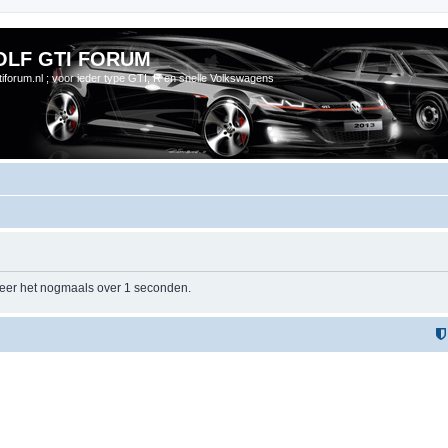
OLF GTI FORUM
gtiforum.nl ; voor ieder type GTI, R en snelle Volkswagens
beer het nogmaals over 1 seconden.