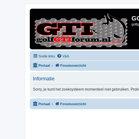
G
golf
Snelle links
V&A
Portaal
Forumoverzicht
Informatie
Sorry, je kunt het zoeksysteem momenteel niet gebruiken. Pro
Portaal
Forumoverzicht