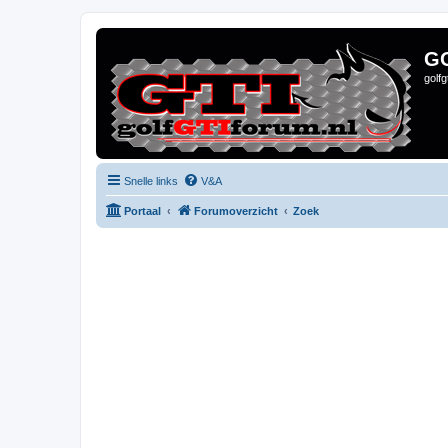
G
golf
Snelle links
V&A
Portaal
Forumoverzicht
Zoek