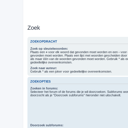
Zoek
ZOEKOPDRACHT
Zoek op sleutelwoorden:
Plaats een
+
voor elk woord dat gevonden moet worden en een
-
voor 
gevonden moet worden. Plaats een lijst met woorden gescheiden doo
als maar één van de woorden gevonden moet worden. Gebruik * als ee
gedeeltelijke overeenkomsten.
Zoek naar auteur:
Gebruik * als een joker voor gedeeltelijke overeenkomsten.
ZOEKOPTIES
Zoeken in forums:
Selecteer het forum of de forums die je wil doorzoeken. Subforums w
doorzocht als je “Doorzoek subforums“ hieronder niet uitschakelt.
Doorzoek subforums: