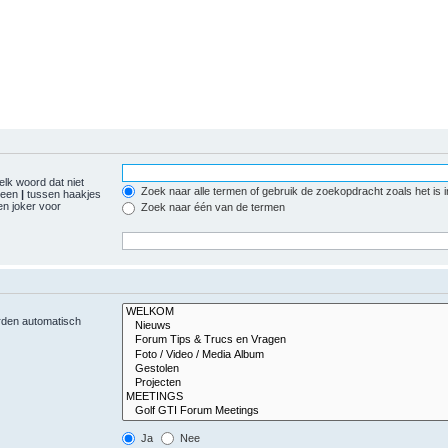
elk woord dat niet
Zoek naar alle termen of gebruik de zoekopdracht zoals het is 
r een
|
tussen haakjes
n joker voor
Zoek naar één van de termen
orden automatisch
Ja
Nee