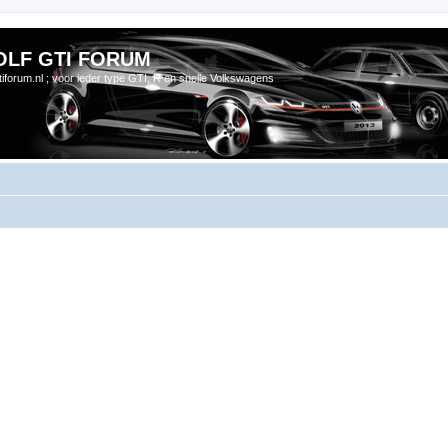
OLF GTI FORUM
gtiforum.nl ; voor ieder type GTI, R en snelle Volkswagens