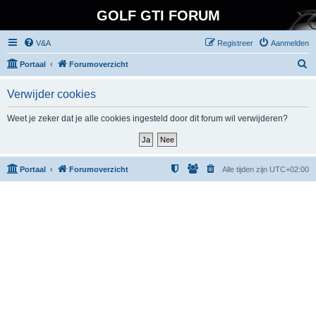
GOLF GTI FORUM
V&A
Registreer
Aanmelden
Z
Portaal
Forumoverzicht
o
Verwijder cookies
e
k
Weet je zeker dat je alle cookies ingesteld door dit forum wil verwijderen?
Portaal
Forumoverzicht
Alle tijden zijn
UTC+02:00