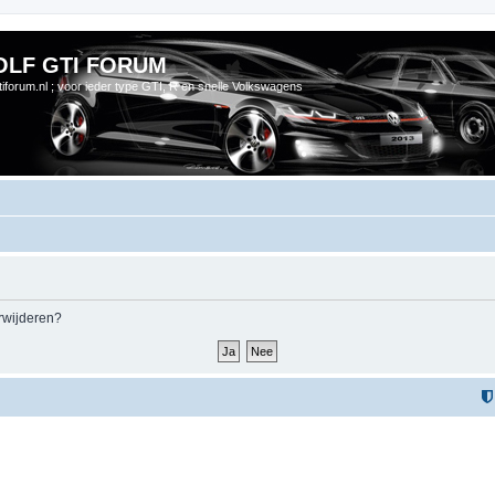
OLF GTI FORUM
gtiforum.nl ; voor ieder type GTI, R en snelle Volkswagens
erwijderen?