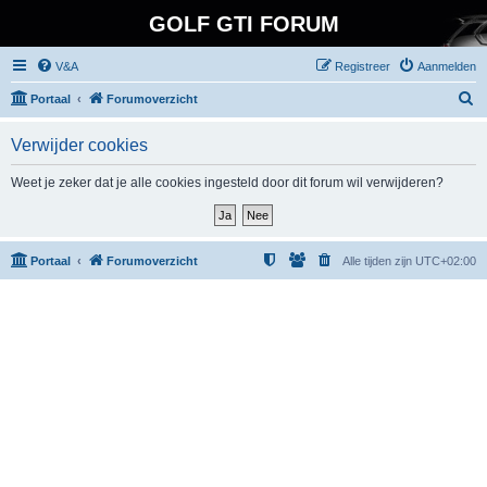
GOLF GTI FORUM
V&A
Registreer
Aanmelden
Z
Portaal
Forumoverzicht
o
Verwijder cookies
e
k
Weet je zeker dat je alle cookies ingesteld door dit forum wil verwijderen?
Portaal
Forumoverzicht
Alle tijden zijn
UTC+02:00