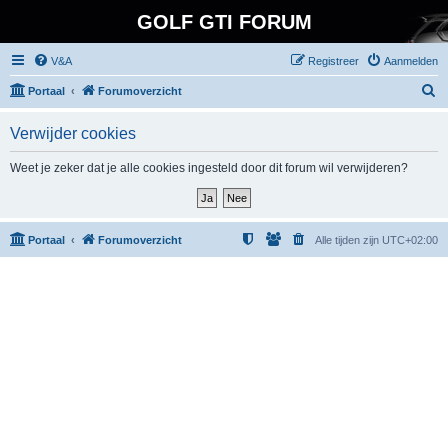
GOLF GTI FORUM
V&A
Registreer
Aanmelden
Z
Portaal
Forumoverzicht
o
Verwijder cookies
e
k
Weet je zeker dat je alle cookies ingesteld door dit forum wil verwijderen?
Portaal
Forumoverzicht
Alle tijden zijn
UTC+02:00