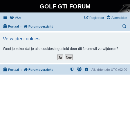
GOLF GTI FORUM
V&A
Registreer
Aanmelden
Z
Portaal
Forumoverzicht
o
Verwijder cookies
e
k
Weet je zeker dat je alle cookies ingesteld door dit forum wil verwijderen?
Portaal
Forumoverzicht
Alle tijden zijn
UTC+02:00