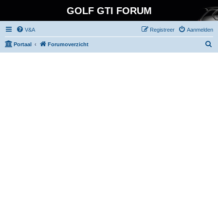
GOLF GTI FORUM
V&A
Registreer
Aanmelden
Z
Portaal
Forumoverzicht
o
e
k