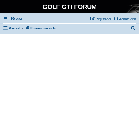
GOLF GTI FORUM
V&A
Registreer
Aanmelden
Z
Portaal
Forumoverzicht
o
e
k