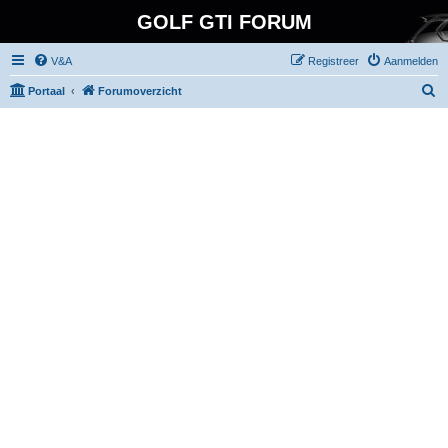
GOLF GTI FORUM
V&A
Registreer
Aanmelden
Z
Portaal
Forumoverzicht
o
e
k