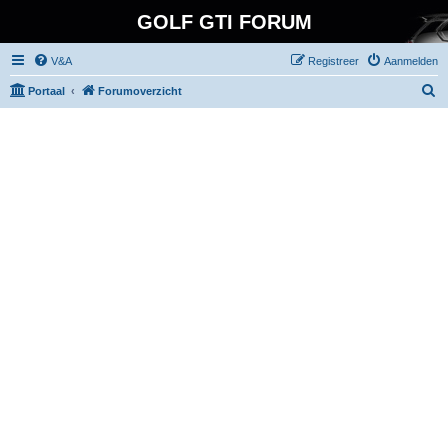
GOLF GTI FORUM
V&A
Registreer
Aanmelden
Z
Portaal
Forumoverzicht
o
e
k