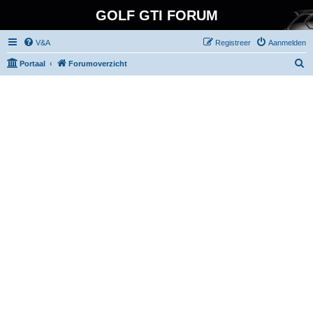
GOLF GTI FORUM
V&A
Registreer
Aanmelden
Z
Portaal
Forumoverzicht
o
e
k