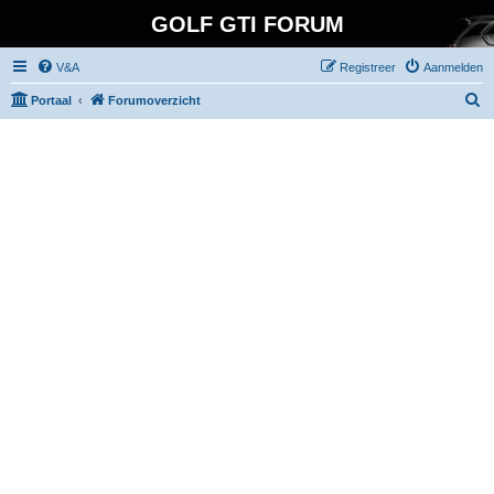
GOLF GTI FORUM
V&A
Registreer
Aanmelden
Z
Portaal
Forumoverzicht
o
e
k