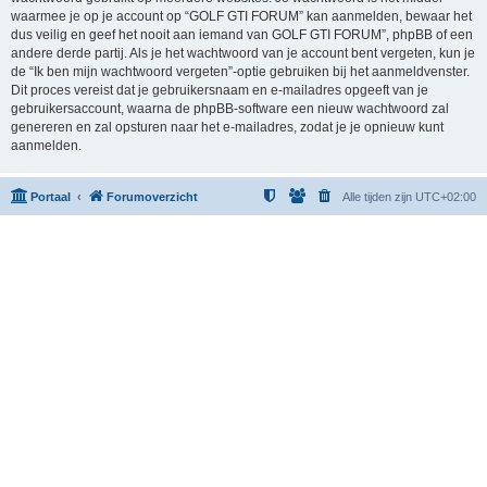
waarmee je op je account op “GOLF GTI FORUM” kan aanmelden, bewaar het
dus veilig en geef het nooit aan iemand van GOLF GTI FORUM”, phpBB of een
andere derde partij. Als je het wachtwoord van je account bent vergeten, kun je
de “Ik ben mijn wachtwoord vergeten”-optie gebruiken bij het aanmeldvenster.
Dit proces vereist dat je gebruikersnaam en e-mailadres opgeeft van je
gebruikersaccount, waarna de phpBB-software een nieuw wachtwoord zal
genereren en zal opsturen naar het e-mailadres, zodat je je opnieuw kunt
aanmelden.
Portaal
Forumoverzicht
Alle tijden zijn
UTC+02:00