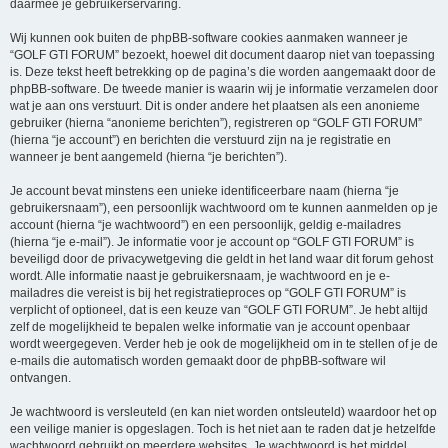
daarmee je gebruikerservaring.
Wij kunnen ook buiten de phpBB-software cookies aanmaken wanneer je
“GOLF GTI FORUM” bezoekt, hoewel dit document daarop niet van toepassing
is. Deze tekst heeft betrekking op de pagina’s die worden aangemaakt door de
phpBB-software. De tweede manier is waarin wij je informatie verzamelen door
wat je aan ons verstuurt. Dit is onder andere het plaatsen als een anonieme
gebruiker (hierna “anonieme berichten”), registreren op “GOLF GTI FORUM”
(hierna “je account”) en berichten die verstuurd zijn na je registratie en
wanneer je bent aangemeld (hierna “je berichten”).
Je account bevat minstens een unieke identificeerbare naam (hierna “je
gebruikersnaam”), een persoonlijk wachtwoord om te kunnen aanmelden op je
account (hierna “je wachtwoord”) en een persoonlijk, geldig e-mailadres
(hierna “je e-mail”). Je informatie voor je account op “GOLF GTI FORUM” is
beveiligd door de privacywetgeving die geldt in het land waar dit forum gehost
wordt. Alle informatie naast je gebruikersnaam, je wachtwoord en je e-
mailadres die vereist is bij het registratieproces op “GOLF GTI FORUM” is
verplicht of optioneel, dat is een keuze van “GOLF GTI FORUM”. Je hebt altijd
zelf de mogelijkheid te bepalen welke informatie van je account openbaar
wordt weergegeven. Verder heb je ook de mogelijkheid om in te stellen of je de
e-mails die automatisch worden gemaakt door de phpBB-software wil
ontvangen.
Je wachtwoord is versleuteld (en kan niet worden ontsleuteld) waardoor het op
een veilige manier is opgeslagen. Toch is het niet aan te raden dat je hetzelfde
wachtwoord gebruikt op meerdere websites. Je wachtwoord is het middel