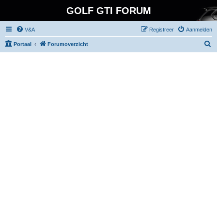
GOLF GTI FORUM
V&A
Registreer
Aanmelden
Z
Portaal
Forumoverzicht
o
e
k