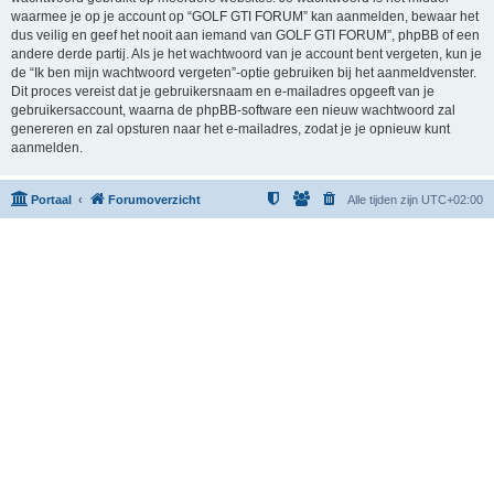
waarmee je op je account op “GOLF GTI FORUM” kan aanmelden, bewaar het
dus veilig en geef het nooit aan iemand van GOLF GTI FORUM”, phpBB of een
andere derde partij. Als je het wachtwoord van je account bent vergeten, kun je
de “Ik ben mijn wachtwoord vergeten”-optie gebruiken bij het aanmeldvenster.
Dit proces vereist dat je gebruikersnaam en e-mailadres opgeeft van je
gebruikersaccount, waarna de phpBB-software een nieuw wachtwoord zal
genereren en zal opsturen naar het e-mailadres, zodat je je opnieuw kunt
aanmelden.
Portaal
Forumoverzicht
Alle tijden zijn
UTC+02:00