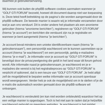
daarmee je gebruikerservaring.
Wij kunnen ook buiten de phpBB-software cookies aanmaken wanneer je
“GOLF GTI FORUM” bezoekt, hoewel dit document daarop niet van toepassing
is. Deze tekst heeft betrekking op de pagina’s die worden aangemaakt door de
phpBB-software. De tweede manier is waarin wij je informatie verzamelen door
wat je aan ons verstuurt. Dit is onder andere het plaatsen als een anonieme
gebruiker (hierna “anonieme berichten”), registreren op “GOLF GTI FORUM”
(hierna “je account”) en berichten die verstuurd zijn na je registratie en
wanneer je bent aangemeld (hierna “je berichten”).
Je account bevat minstens een unieke identificeerbare naam (hierna “je
gebruikersnaam”), een persoonlijk wachtwoord om te kunnen aanmelden op je
account (hierna “je wachtwoord”) en een persoonlijk, geldig e-mailadres
(hierna “je e-mail”). Je informatie voor je account op “GOLF GTI FORUM” is
beveiligd door de privacywetgeving die geldt in het land waar dit forum gehost
wordt. Alle informatie naast je gebruikersnaam, je wachtwoord en je e-
mailadres die vereist is bij het registratieproces op “GOLF GTI FORUM” is
verplicht of optioneel, dat is een keuze van “GOLF GTI FORUM”. Je hebt altijd
zelf de mogelijkheid te bepalen welke informatie van je account openbaar
wordt weergegeven. Verder heb je ook de mogelijkheid om in te stellen of je de
e-mails die automatisch worden gemaakt door de phpBB-software wil
ontvangen.
Je wachtwoord is versleuteld (en kan niet worden ontsleuteld) waardoor het op
een veilige manier is opgeslagen. Toch is het niet aan te raden dat je hetzelfde
wachtwoord gebruikt op meerdere websites. Je wachtwoord is het middel