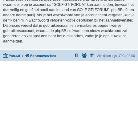
waarmee je op je account op “GOLF GTI FORUM” kan aanmelden, bewaar het
dus veilig en geef het nooit aan iemand van GOLF GTI FORUM”, phpBB of een
andere derde partij. Als je het wachtwoord van je account bent vergeten, kun je
de “Ik ben mijn wachtwoord vergeten”-optie gebruiken bij het aanmeldvenster.
Dit proces vereist dat je gebruikersnaam en e-mailadres opgeeft van je
gebruikersaccount, waarna de phpBB-software een nieuw wachtwoord zal
genereren en zal opsturen naar het e-mailadres, zodat je je opnieuw kunt
aanmelden.
Portaal
Forumoverzicht
Alle tijden zijn
UTC+02:00