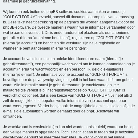
daarmee je gebruikerservaring.
Wij kunnen ook buiten de phpBB-software cookies aanmaken wanneer je
“GOLF GTI FORUM” bezoekt, hoewel dit document daarop niet van toepassing
is. Deze tekst heeft betrekking op de pagina’s die worden aangemaakt door de
phpBB-software. De tweede manier is waarin wij je informatie verzamelen door
wat je aan ons verstuurt. Dit is onder andere het plaatsen als een anonieme
gebruiker (hierna “anonieme berichten”), registreren op “GOLF GTI FORUM”
(hierna “je account”) en berichten die verstuurd zijn na je registratie en
wanneer je bent aangemeld (hierna “je berichten”).
Je account bevat minstens een unieke identificeerbare naam (hierna “je
gebruikersnaam”), een persoonlijk wachtwoord om te kunnen aanmelden op je
account (hierna “je wachtwoord”) en een persoonlijk, geldig e-mailadres
(hierna “je e-mail”). Je informatie voor je account op “GOLF GTI FORUM” is
beveiligd door de privacywetgeving die geldt in het land waar dit forum gehost
wordt. Alle informatie naast je gebruikersnaam, je wachtwoord en je e-
mailadres die vereist is bij het registratieproces op “GOLF GTI FORUM” is
verplicht of optioneel, dat is een keuze van “GOLF GTI FORUM”. Je hebt altijd
zelf de mogelijkheid te bepalen welke informatie van je account openbaar
wordt weergegeven. Verder heb je ook de mogelijkheid om in te stellen of je de
e-mails die automatisch worden gemaakt door de phpBB-software wil
ontvangen.
Je wachtwoord is versleuteld (en kan niet worden ontsleuteld) waardoor het op
een veilige manier is opgeslagen. Toch is het niet aan te raden dat je hetzelfde
wachtwoord gebruikt op meerdere websites. Je wachtwoord is het middel