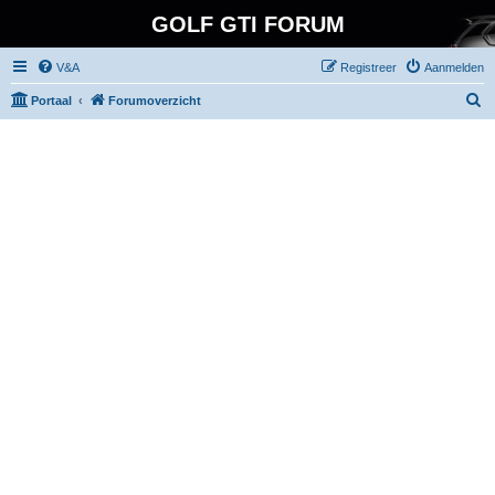
GOLF GTI FORUM
V&A
Registreer
Aanmelden
Z
Portaal
Forumoverzicht
o
e
k